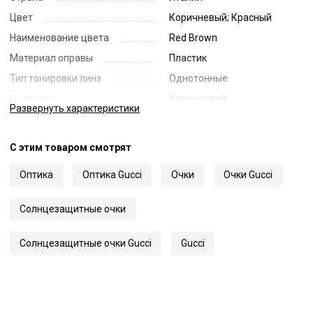
Цвет
Коричневый; Красный
Наименование цвета
Red Brown
Материал оправы
Пластик
Тип тонировки линз
Однотонные
Цвет линз
Коричневый
Развернуть
характеристики
Наименование цвета линз
Brown
Диаметр линзы
54
С этим товаром смотрят
Ширина переносицы
23
Оптика
Оптика Gucci
Очки
Очки Gucci
Длина заушника
140
Код
25462
Солнцезащитные очки
Артикул
1022S
Солнцезащитные очки Gucci
Gucci