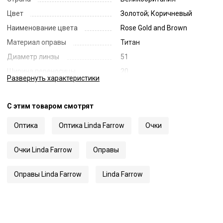
Цвет
Золотой; Коричневый
Наименование цвета
Rose Gold and Brown
Материал оправы
Титан
Диаметр линзы
51
Ширина переносицы
20
Развернуть
характеристики
Длина заушника
140
Код
19814
С этим товаром смотрят
Артикул
940
Оптика
Оптика Linda Farrow
Очки
Очки Linda Farrow
Оправы
Оправы Linda Farrow
Linda Farrow