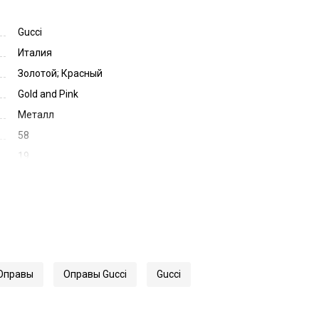
Gucci
Италия
Золотой; Красный
Gold and Pink
Металл
58
19
135
13889
0596OA
Оправы
Оправы Gucci
Gucci