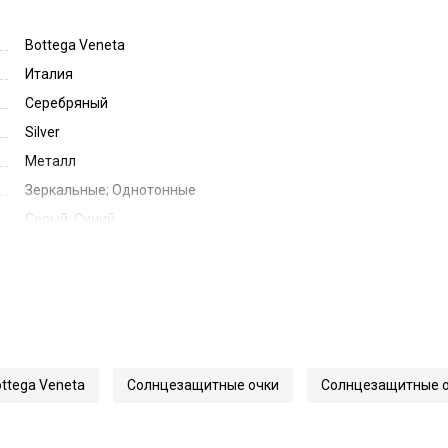
Bottega Veneta
Италия
Серебряный
Silver
Металл
Зеркальные; Однотонные
Серый; Синий
Blue Grey Mirror
60
17
140
11172
ttega Veneta
Солнцезащитные очки
Солнцезащитные оч
0201S