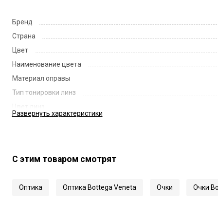
Бренд
Страна
Цвет
Наименование цвета
Материал оправы
Тип тонировки линз
Цвет линз
Развернуть
характеристики
Наименование цвета линз
Диаметр линзы
Ширина переносицы
С этим товаром смотрят
Длина заушника
Код
Оптика
Оптика Bottega Veneta
Очки
Очки Bo
Артикул