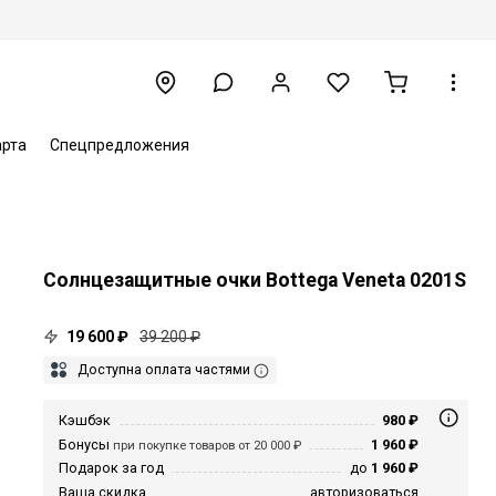
арта
Спецпредложения
Солнцезащитные очки Bottega Veneta 0201S
19 600 ₽
39 200 ₽
Доступна оплата частями
Кэшбэк
980 ₽
Бонусы
1 960 ₽
при покупке товаров от 20 000 ₽
Подарок за год
до
1 960 ₽
Ваша скидка
авторизоваться