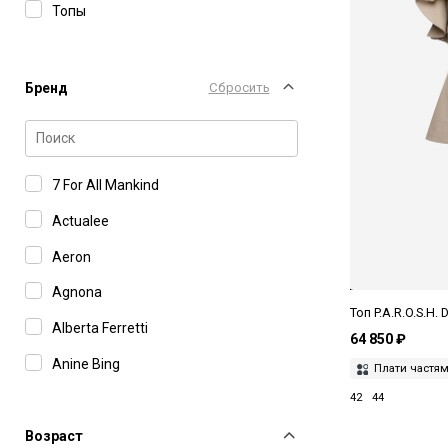
Топы
Бренд
Сбросить
7 For All Mankind
Actualee
Aeron
Agnona
Топ P.A.R.O.S.H.
Alberta Ferretti
64 850 ₽
Anine Bing
Плати частя
42
44
Burka
Daname
Возраст