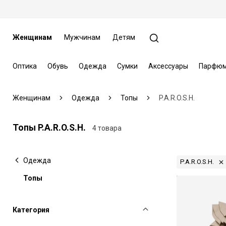
Женщинам
Мужчинам
Детям
Оптика
Обувь
Одежда
Сумки
Аксессуары
Парфюм
Женщинам
Одежда
Топы
P.A.R.O.S.H.
Топы P.A.R.O.S.H.
4 товара
Одежда
P.A.R.O.S.H.
Топы
Категория