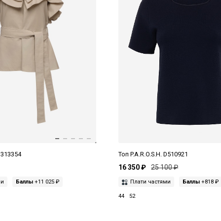
 D313354
Топ P.A.R.O.S.H. D510921
16 350 ₽
25 100 ₽
ми
Баллы
+11 025 ₽
Плати частями
Баллы
+818 ₽
44
52