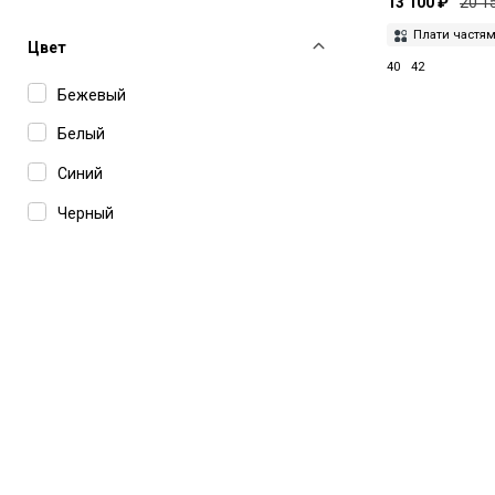
13 100 ₽
20 1
Moeva
Плати частя
MSGM
Цвет
40
42
Murmur
Бежевый
MVP Wardrobe
Белый
N°21
Синий
Nissa
Черный
Noon by Noor
Officine Generale
P.A.R.O.S.H.
Paramidonna
Philipp Plein Sport
Philosophy Di Lorenzo Serafini
Re/Done