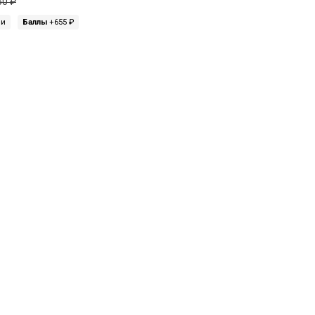
50 ₽
ми
Баллы
+655 ₽