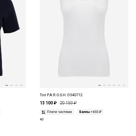
Топ P.A.R.O.S.H. D540712
13 100 ₽
20 150 ₽
Плати частями
Баллы
+655 ₽
40