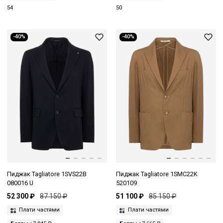
54
50
-40%
-40%
Пиджак Tagliatore 1SVS22B
Пиджак Tagliatore 1SMC22K
080016 U
520109
52 300 ₽
87 150 ₽
51 100 ₽
85 150 ₽
Плати частями
Плати частями