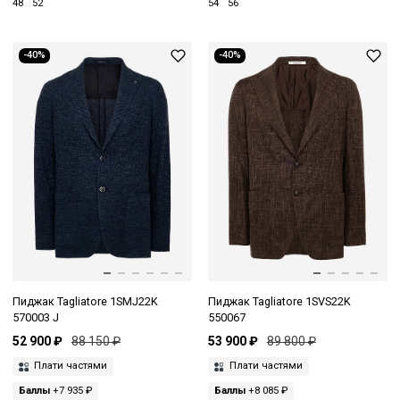
48
52
54
56
-40%
-40%
Пиджак Tagliatore 1SMJ22K
Пиджак Tagliatore 1SVS22K
570003 J
550067
52 900 ₽
88 150 ₽
53 900 ₽
89 800 ₽
Плати частями
Плати частями
Баллы
+7 935 ₽
Баллы
+8 085 ₽