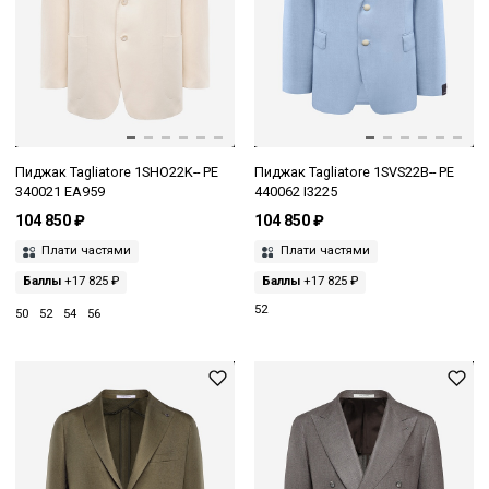
Пиджак Tagliatore 1SHO22K-- PE
Пиджак Tagliatore 1SVS22B-- PE
340021 EA959
440062 I3225
104 850 ₽
104 850 ₽
Плати частями
Плати частями
Баллы
+17 825 ₽
Баллы
+17 825 ₽
52
50
52
54
56