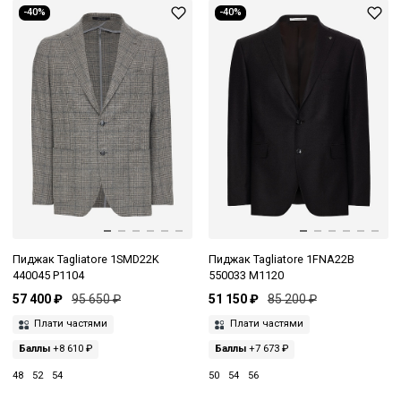
-40%
-40%
Пиджак Tagliatore 1SMD22K
Пиджак Tagliatore 1FNA22B
440045 P1104
550033 M1120
57 400 ₽
95 650 ₽
51 150 ₽
85 200 ₽
Плати частями
Плати частями
Баллы
+8 610 ₽
Баллы
+7 673 ₽
48
52
54
50
54
56