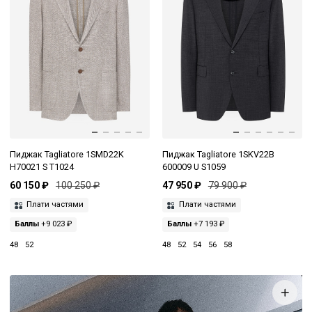
Пиджак Tagliatore 1SMD22K
Пиджак Tagliatore 1SKV22B
H70021 S T1024
600009 U S1059
60 150 ₽
100 250 ₽
47 950 ₽
79 900 ₽
Плати частями
Плати частями
Баллы
+9 023 ₽
Баллы
+7 193 ₽
48
52
48
52
54
56
58