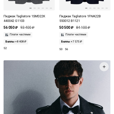
Пиджак Tagliatore 1SMD22K
Пиджак Tagliatore 1FNA22B
440042 G1103
550012 B1121
56 050 ₽
93 400 ₽
50 500 ₽
84 100 ₽
Плати частями
Плати частями
Баллы
+8 408 ₽
Баллы
+7 575 ₽
52
50
56