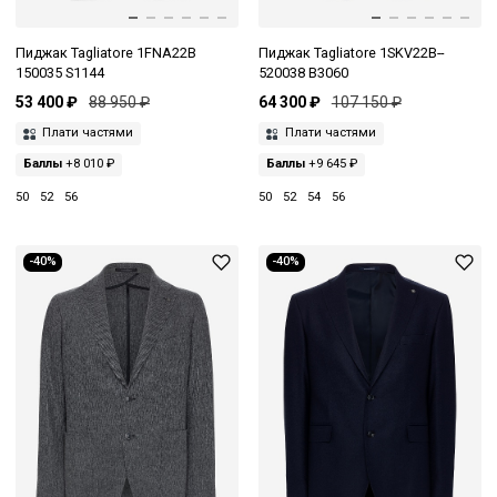
Пиджак Tagliatore 1FNA22B
Пиджак Tagliatore 1SKV22B--
150035 S1144
520038 B3060
53 400 ₽
88 950 ₽
64 300 ₽
107 150 ₽
Плати частями
Плати частями
Баллы
+8 010 ₽
Баллы
+9 645 ₽
50
52
56
50
52
54
56
-40%
-40%