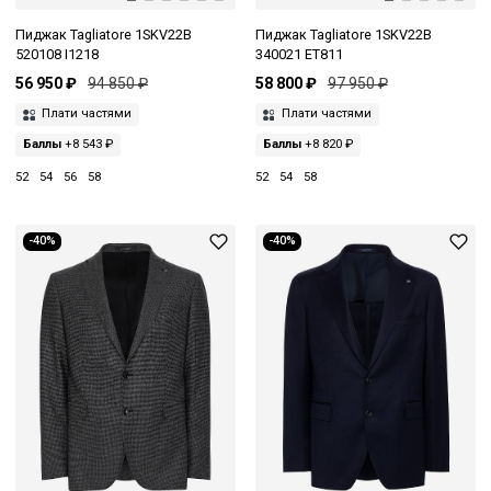
Пиджак Tagliatore 1SKV22B
Пиджак Tagliatore 1SKV22B
520108 I1218
340021 ET811
56 950 ₽
94 850 ₽
58 800 ₽
97 950 ₽
Плати частями
Плати частями
Баллы
+8 543 ₽
Баллы
+8 820 ₽
52
54
56
58
52
54
58
-40%
-40%