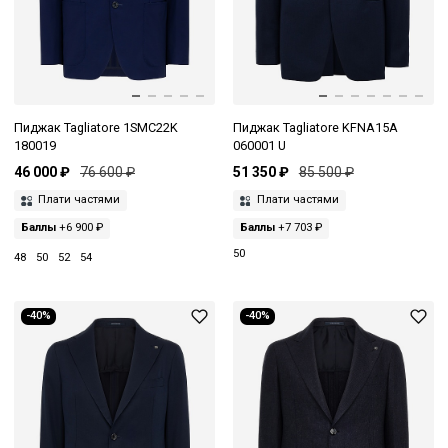
Пиджак Tagliatore 1SMC22K
Пиджак Tagliatore KFNA15A
180019
060001 U
46 000 ₽
76 600 ₽
51 350 ₽
85 500 ₽
Плати частями
Плати частями
Баллы
+6 900 ₽
Баллы
+7 703 ₽
50
48
50
52
54
-40%
-40%