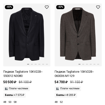
-40%
-40%
Пиджак Tagliatore 1SKV22B--
Пиджак Tagliatore 1SKV22B--
550012 N3080
060036 M1129
50 500 ₽
84 100 ₽
54 700 ₽
91 150 ₽
Плати частями
Плати частями
Баллы
+7 575 ₽
Баллы
+8 205 ₽
48
50
58
48
52