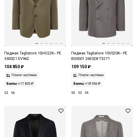
Пиджак Tagliatore 1SHO22K-- PE
Пиджак Tagliatore 1SVS20K-- PE
340021 EV962
B30001 26E028 T3271
104 850 ₽
109 150 ₽
Плати частями
Плати частями
Баллы
+17 825 ₽
Баллы
+18 556 ₽
52
56
50
52
54