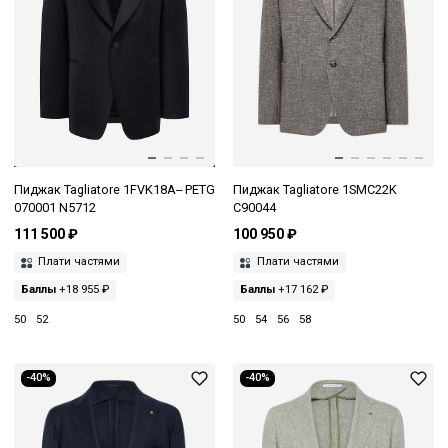
Пиджак Tagliatore 1FVK18A-- PETG
Пиджак Tagliatore 1SMC22K
070001 N5712
C90044
111 500 ₽
100 950 ₽
Плати частями
Плати частями
Баллы
+18 955 ₽
Баллы
+17 162 ₽
50
52
50
54
56
58
-40%
-40%