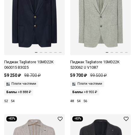
Пиджак Tagliatore 1SMD22K
Пиджак Tagliatore 1SMD22K
060015 B3025
520062 U V1087
59 250 ₽
98 700 ₽
59 700 ₽
99 500 ₽
Плати частями
Плати частями
Баллы
+8 888 ₽
Баллы
+8 955 ₽
52
54
48
54
56
-40%
-40%