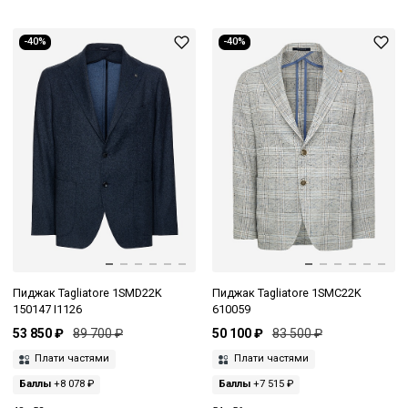
-40%
-40%
Пиджак Tagliatore 1SMD22K
Пиджак Tagliatore 1SMC22K
150147 I1126
610059
53 850 ₽
89 700 ₽
50 100 ₽
83 500 ₽
Плати частями
Плати частями
Баллы
+8 078 ₽
Баллы
+7 515 ₽