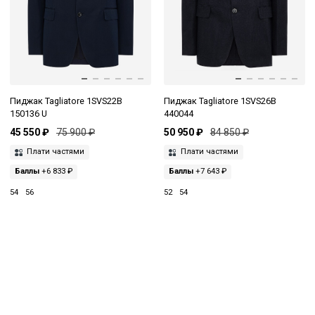
Пиджак Tagliatore 1SVS22B
Пиджак Tagliatore 1SVS26B
150136 U
440044
45 550 ₽
75 900 ₽
50 950 ₽
84 850 ₽
Плати частями
Плати частями
Баллы
+6 833 ₽
Баллы
+7 643 ₽
54
56
52
54