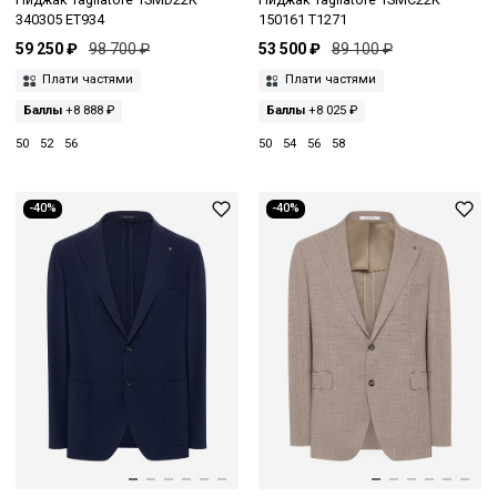
340305 ET934
150161 T1271
59 250 ₽
98 700 ₽
53 500 ₽
89 100 ₽
Плати частями
Плати частями
Баллы
+8 888 ₽
Баллы
+8 025 ₽
50
52
56
50
54
56
58
-40%
-40%