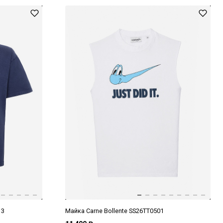
13
Майка Carne Bollente SS26TT0501