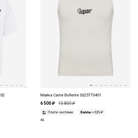
102
Майка Carne Bollente SS25TT0401
6 500 ₽
10 800 ₽
Плати частями
Баллы
+325 ₽
46