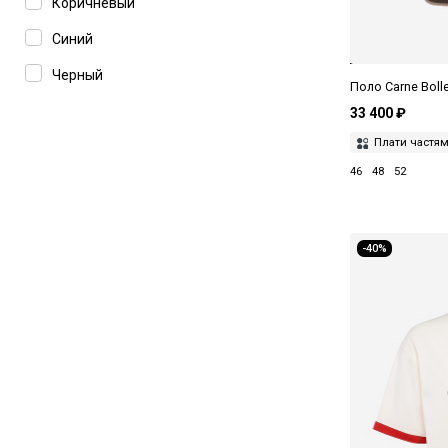
Коричневый
MC2 Saint Barth
Синий
MM6 Maison Margiela
Черный
Поло Carne Boll
MSGM
33 400 ₽
Officine Generale
Плати частя
Pence
46
48
52
Perofil
Peserico
-40%
Philipp Plein Sport
Purple Brand
Sporty & Rich
Sunflower
Svevo Parma