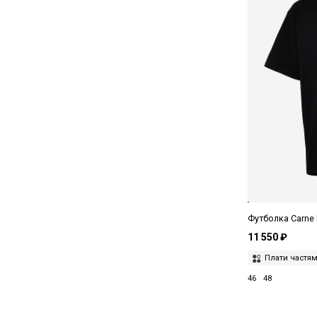
Футболка Carne
11 550 ₽
Плати частя
46
48