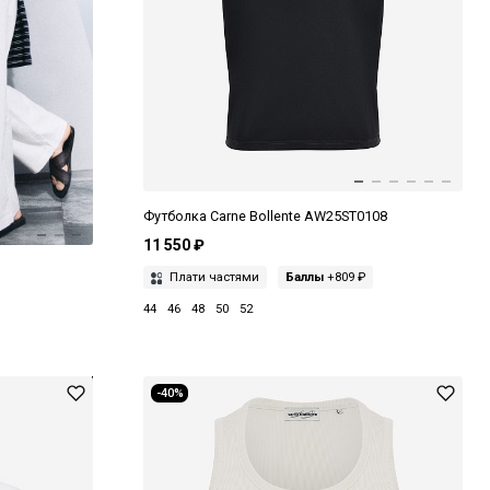
Футболка Carne Bollente AW25ST0108
11 550 ₽
Плати частями
Баллы
+809 ₽
44
46
48
50
52
-40%