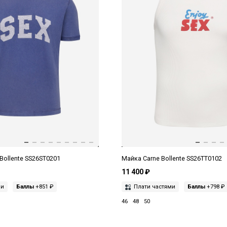
Bollente SS26ST0201
Майка Carne Bollente SS26TT0102
11 400 ₽
ми
Баллы
+851 ₽
Плати частями
Баллы
+798 ₽
46
48
50