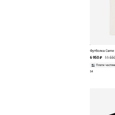
Tom Ford
Tonywack
Woolrich
Zimmerli
Футболка Carne
6 950 ₽
11 55
Плати частя
54