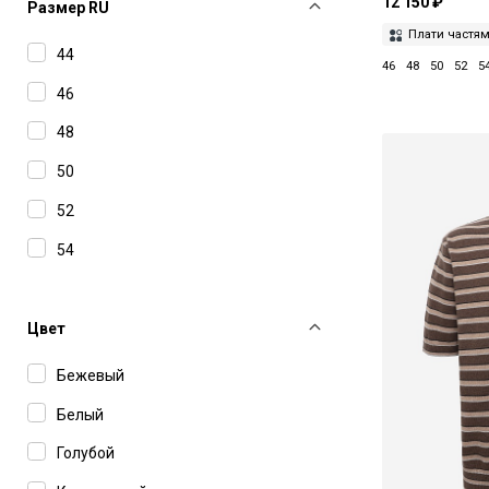
12 150 ₽
Drôle De Monsieur
Размер RU
Плати частя
Emporio Armani
44
46
48
50
52
5
Etudes Studio
46
Fefe Napoli
48
Filippo De Laurentiis
50
Found
52
Haikure
54
IH NOM UH NIT
John Elliott
Цвет
Juun J
Бежевый
Ksubi
Белый
Lardini
Голубой
LGN Louis Gabriel Nouchi