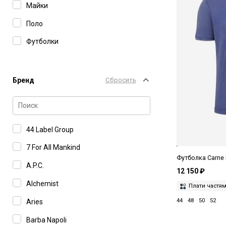
Майки
Поло
Футболки
Бренд
Сбросить
44 Label Group
7 For All Mankind
Футболка Carne 
A.P.C.
12 150 ₽
Alchemist
Плати частя
44
48
50
52
Aries
Barba Napoli