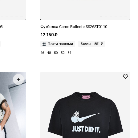
03
Футболка Carne Bollente SS26ST0110
12 150 ₽
Плати частями
Баллы
+851 ₽
46
48
50
52
54