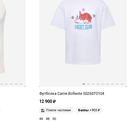
Футболка Carne Bollente SS26ST0104
12 900 ₽
Плати частями
Баллы
+903 ₽
44
48
50