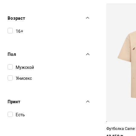
Barena Venezia
Bikkembergs
Возраст
Bluemarble
16+
Bomber
Brunello Cucinelli
Пол
Carne Bollente
Мужской
Closed
Унисекс
Cultura
Daily Paper
Принт
Darkpark
Есть
Diesel
Dolce&Gabbana
Футболка Carne 