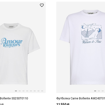
Bollente SS25ST0110
Футболка Carne Bollente AW24ST0
0 ₽
11 550 ₽