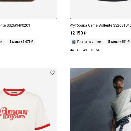
ente SS26KNP0201
Футболка Carne Bollente SS26ST01
12 150 ₽
ми
Баллы
+5 678 ₽
Плати частями
Баллы
+851 ₽
44
46
48
50
54