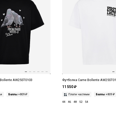
 Bollente AW25ST0103
Футболка Carne Bollente AW25ST0
11 550 ₽
ми
Баллы
+809 ₽
Плати частями
Баллы
+809 ₽
44
46
48
52
54