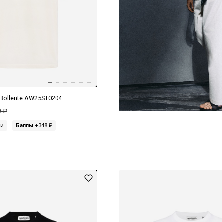
 Bollente AW25ST0204
0 ₽
ми
Баллы
+348 ₽