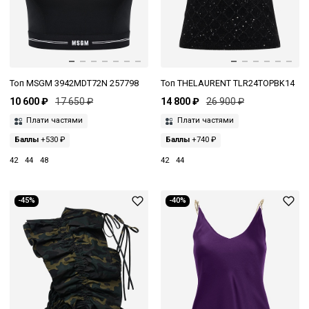
Топ MSGM 3942MDT72N 257798
Топ THELAURENT TLR24TOPBK14
10 600 ₽
17 650 ₽
14 800 ₽
26 900 ₽
Плати частями
Плати частями
Баллы
+530 ₽
Баллы
+740 ₽
42
44
48
42
44
-45%
-40%