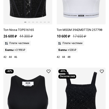
Топ Nissa TOPS16165
Топ MSGM 3942MDT72N 257798
26 600 ₽
44 300 ₽
10 600 ₽
17 650 ₽
Плати частями
Плати частями
Баллы
+3 990 ₽
Баллы
+530 ₽
42
44
46
42
44
48
-40%
-45%
Эксклюзив