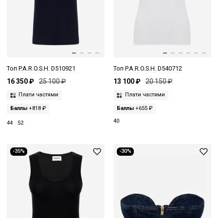
Топ P.A.R.O.S.H. D510921
Топ P.A.R.O.S.H. D540712
16 350 ₽
25 100 ₽
13 100 ₽
20 150 ₽
Плати частями
Плати частями
Баллы
+818 ₽
Баллы
+655 ₽
40
44
52
-35%
-30%