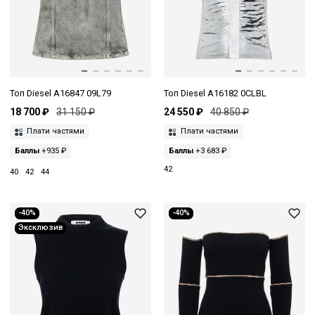
Топ Diesel A16847 09L79
Топ Diesel A16182 0CLBL
18 700 ₽
31 150 ₽
24 550 ₽
40 850 ₽
Плати частями
Плати частями
Баллы
+935 ₽
Баллы
+3 683 ₽
42
40
42
44
-40%
-40%
Эксклюзив