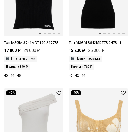
Топ MSGM 3741MDT190 247783
Топ MSGM 3642MDT73 247311
17 800 ₽
29 600 ₽
15 200 ₽
25 300 ₽
Плати частями
Плати частями
Баллы
+890 ₽
Баллы
+760 ₽
40
44
48
40
42
44
-40%
-40%