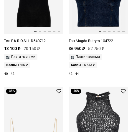
Топ P.A.R.O.S.H. D540712
Топ Magda Butrym 104722
13 100 ₽
20 150 ₽
36 950 ₽
52 750 ₽
Плати частями
Плати частями
Баллы
+655 ₽
Баллы
+5 543 ₽
40
42
42
44
-35%
-40%