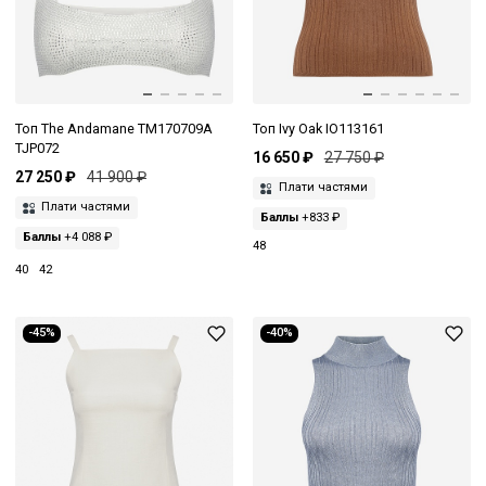
Топ The Andamane TM170709A
Топ Ivy Oak IO113161
TJP072
16 650 ₽
27 750 ₽
27 250 ₽
41 900 ₽
Плати частями
Плати частями
Баллы
+833 ₽
Баллы
+4 088 ₽
48
40
42
-45%
-40%