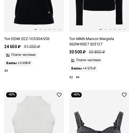
Топ EENK EEZ-1O350-KV03
Топ MM6 Maison Margiela
S62NH0027 S23127
24 650 ₽
41 050 ₽
30 500 ₽
50 800 ₽
Плати частями
Плати частями
Баллы
+3 698 ₽
Баллы
+4 575 ₽
44
42
44
-40%
-40%