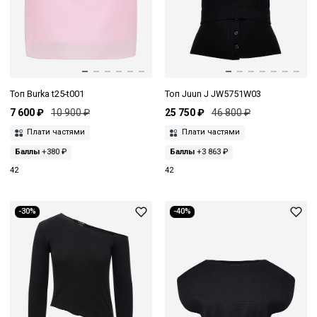
Топ Burka t25-t001
Топ Juun J JW5751W03
7 600 ₽
10 900 ₽
25 750 ₽
46 800 ₽
Плати частями
Плати частями
Баллы
+380 ₽
Баллы
+3 863 ₽
42
42
-30%
-40%