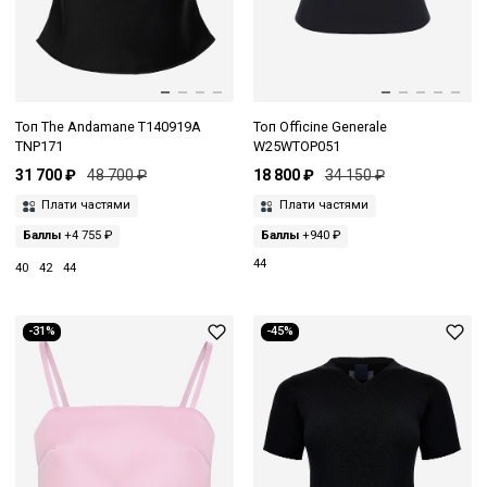
Топ The Andamane T140919A
Топ Officine Generale
TNP171
W25WTOP051
31 700 ₽
48 700 ₽
18 800 ₽
34 150 ₽
Плати частями
Плати частями
Баллы
+4 755 ₽
Баллы
+940 ₽
44
40
42
44
-31%
-45%