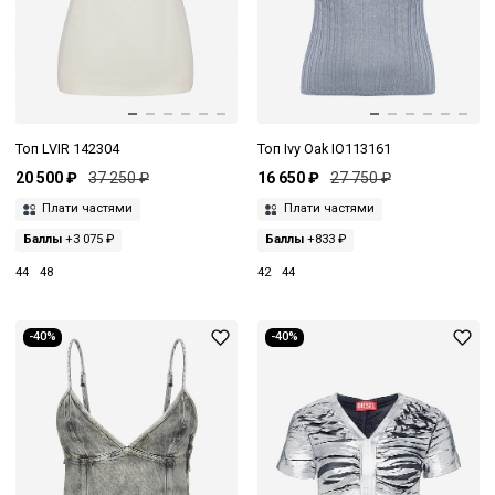
Топ LVIR 142304
Топ Ivy Oak IO113161
20 500 ₽
37 250 ₽
16 650 ₽
27 750 ₽
Плати частями
Плати частями
Баллы
+3 075 ₽
Баллы
+833 ₽
44
48
42
44
-40%
-40%