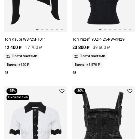
Топ Ksubi WSP25FT011
Топ Yuzefi YUZPF25-RW-KN29
12 400 ₽
17 700 ₽
23 800 ₽
39 600 ₽
Плати частями
Плати частями
Баллы
+620 ₽
Баллы
+3 570 ₽
48
48
-45%
-30%
Эксклюзив