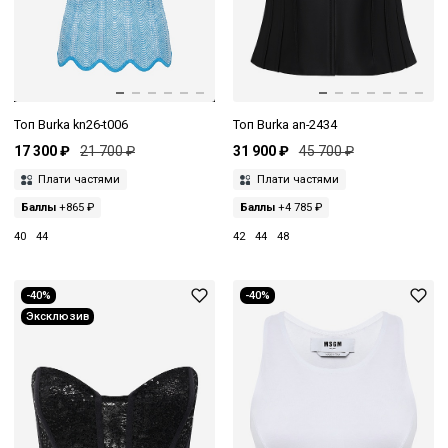
Топ Burka kn26-t006
Топ Burka an-2434
17 300 ₽
21 700 ₽
31 900 ₽
45 700 ₽
Плати частями
Плати частями
Баллы
+865 ₽
Баллы
+4 785 ₽
40
44
42
44
48
-40%
-40%
Эксклюзив