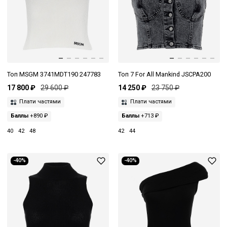
Топ MSGM 3741MDT190 247783
Топ 7 For All Mankind JSCPA200
17 800 ₽
29 600 ₽
14 250 ₽
23 750 ₽
Плати частями
Плати частями
Баллы
+890 ₽
Баллы
+713 ₽
40
42
48
42
44
-40%
-40%