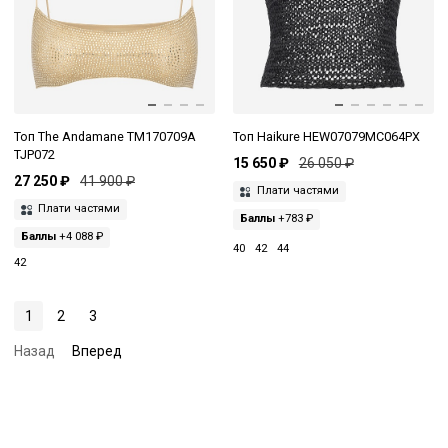
Топ The Andamane TM170709A
Топ Haikure HEW07079MC064PX
TJP072
15 650 ₽
26 050 ₽
27 250 ₽
41 900 ₽
Плати частями
Плати частями
Баллы
+783 ₽
Баллы
+4 088 ₽
40
42
44
42
1
2
3
Назад
Вперед