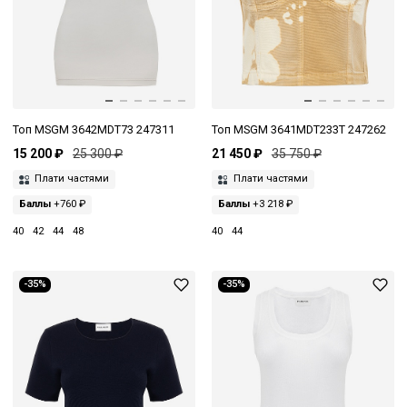
Топ MSGM 3642MDT73 247311
Топ MSGM 3641MDT233T 247262
15 200 ₽
25 300 ₽
21 450 ₽
35 750 ₽
Плати частями
Плати частями
Баллы
+760 ₽
Баллы
+3 218 ₽
40
42
44
48
40
44
-35%
-35%