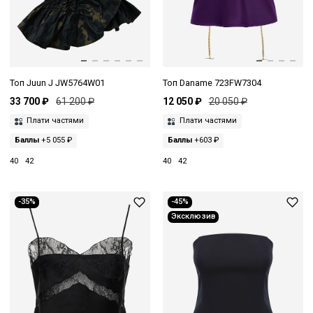
Топ Juun J JW5764W01
Топ Daname 723FW7304
33 700 ₽
61 200 ₽
12 050 ₽
20 050 ₽
Плати частями
Плати частями
Баллы
+5 055 ₽
Баллы
+603 ₽
40
42
40
42
-35%
-45%
Эксклюзив