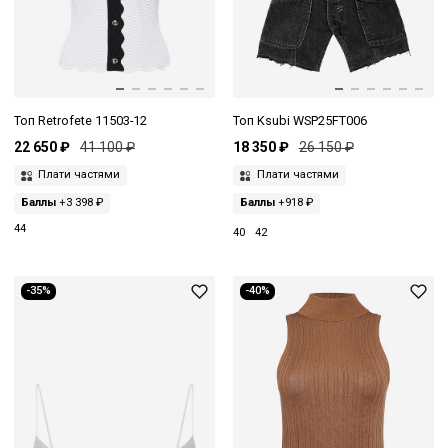
Топ Retrofete 11503-12
Топ Ksubi WSP25FT006
22 650 ₽
41 100 ₽
18 350 ₽
26 150 ₽
Плати частями
Плати частями
Баллы
+3 398 ₽
Баллы
+918 ₽
44
40
42
-35%
-40%