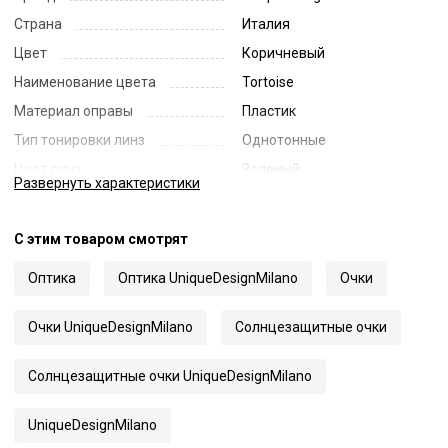
Страна
Италия
Цвет
Коричневый
Наименование цвета
Tortoise
Материал оправы
Пластик
Тип тонировки линз
Однотонные
Цвет линз
Зеленый
Развернуть
характеристики
Наименование цвета линз
Green
Диаметр линзы
54
С этим товаром смотрят
Ширина переносицы
17
Оптика
Оптика UniqueDesignMilano
Очки
Длина заушника
145
Код
70507
Очки UniqueDesignMilano
Солнцезащитные очки
Артикул
Gustav Kiss
Солнцезащитные очки UniqueDesignMilano
UniqueDesignMilano