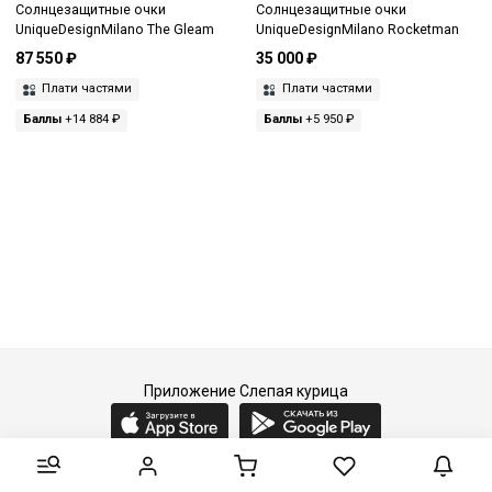
Солнцезащитные очки
Солнцезащитные очки
UniqueDesignMilano The Gleam
UniqueDesignMilano Rocketman
87 550 ₽
35 000 ₽
Плати частями
Плати частями
Баллы
+14 884 ₽
Баллы
+5 950 ₽
Приложение Слепая курица
2015-2026 © Слепая курица - fashion concept store.