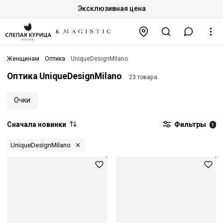
Эксклюзивная цена
Женщинам
Оптика
UniqueDesignMilano
Оптика UniqueDesignMilano
23 товара
Очки
Сначала новинки
Фильтры
1
UniqueDesignMilano