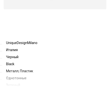
UniqueDesignMilano
Италия
Черный
Black
Металл; Пластик
Однотонные
Зеленый
Green
51
19