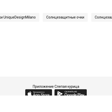
145
70520
и UniqueDesignMilano
Солнцезащитные очки
Солнцезащ
The Gleam
Приложение Слепая курица
2015-2026 © Слепая курица - fashion concept store.