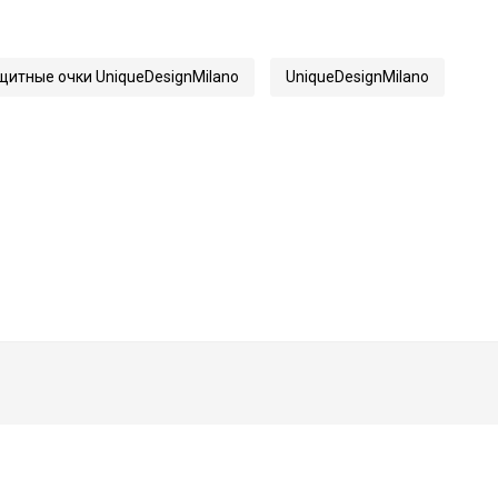
итные очки UniqueDesignMilano
UniqueDesignMilano