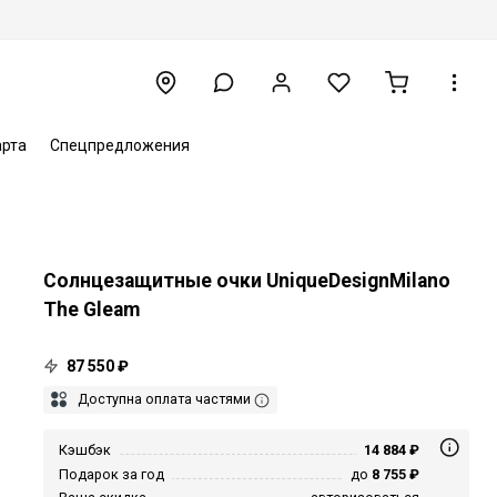
арта
Спецпредложения
Солнцезащитные очки UniqueDesignMilano
The Gleam
87 550 ₽
Доступна оплата частями
Кэшбэк
14 884 ₽
Подарок за год
до
8 755 ₽