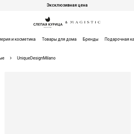
Эксклюзивная цена
ерия и косметика
Товары для дома
Бренды
Подарочная к
ые
UniqueDesignMilano