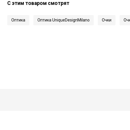
С этим товаром смотрят
Длина заушника
Код
Оптика
Оптика UniqueDesignMilano
Очки
Очк
Артикул