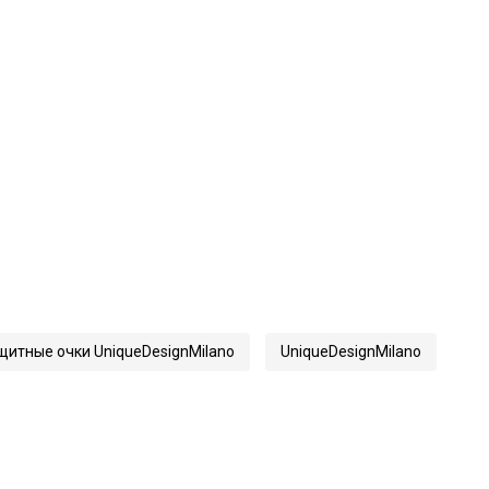
итные очки UniqueDesignMilano
UniqueDesignMilano