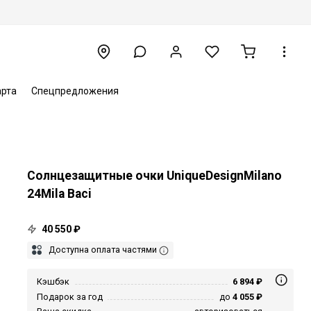
арта
Спецпредложения
Солнцезащитные очки UniqueDesignMilano
24Mila Baci
40 550 ₽
Доступна оплата частями
Кэшбэк
6 894 ₽
Подарок за год
до
4 055 ₽