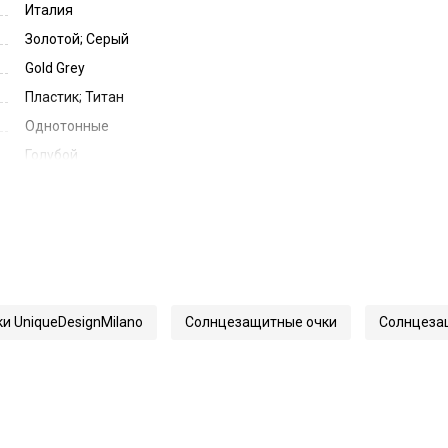
Италия
Золотой; Серый
Gold Grey
Пластик; Титан
Однотонные
Голубой
Light Blue
55
19
145
70498
и UniqueDesignMilano
Солнцезащитные очки
Солнцезащ
24Mila Baci