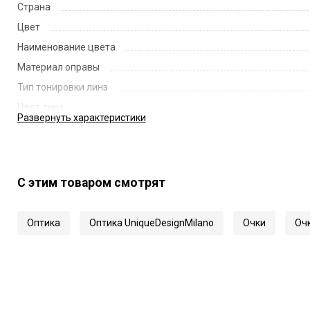
Страна
Цвет
Наименование цвета
Материал оправы
Тип тонировки линз
Цвет линз
Развернуть
характеристики
Наименование цвета линз
Диаметр линзы
Ширина переносицы
С этим товаром смотрят
Длина заушника
Код
Оптика
Оптика UniqueDesignMilano
Очки
Очк
Артикул