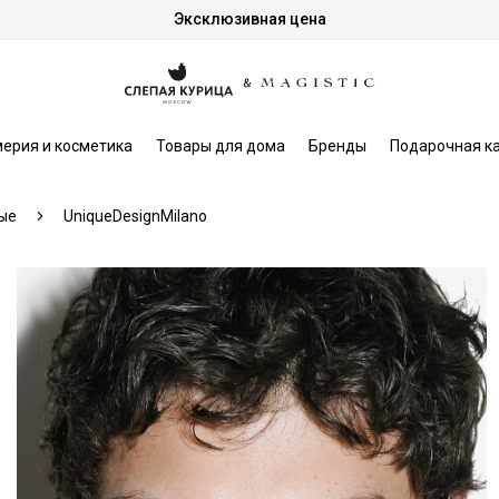
Эксклюзивная цена
ерия и косметика
Товары для дома
Бренды
Подарочная к
ые
UniqueDesignMilano