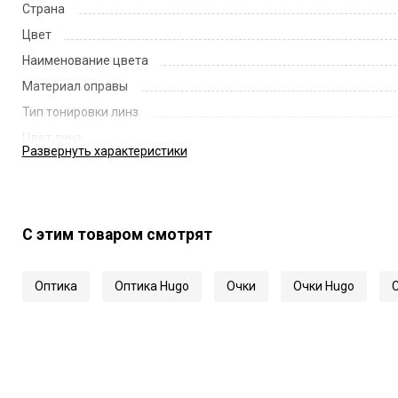
Страна
Цвет
Наименование цвета
Материал оправы
Тип тонировки линз
Цвет линз
Развернуть
характеристики
Наименование цвета линз
Диаметр линзы
Ширина переносицы
С этим товаром смотрят
Длина заушника
Код
Оптика
Оптика Hugo
Очки
Очки Hugo
Артикул