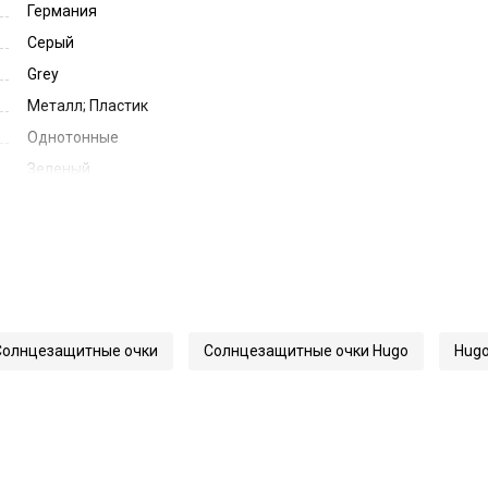
Германия
Серый
Grey
Металл; Пластик
Однотонные
Зеленый
Green
51
19
145
61418
Солнцезащитные очки
Солнцезащитные очки Hugo
Hug
1346/S