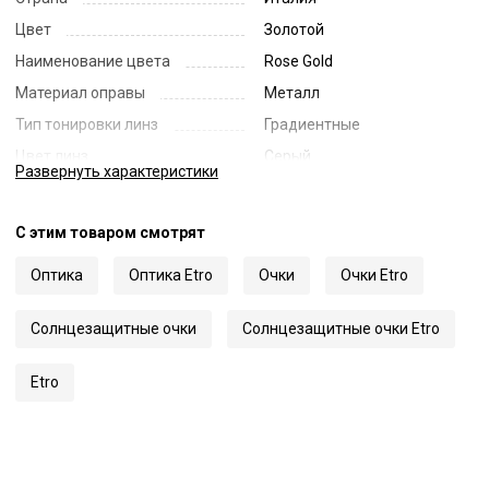
Цвет
Золотой
Наименование цвета
Rose Gold
Материал оправы
Металл
Тип тонировки линз
Градиентные
Цвет линз
Серый
Развернуть
характеристики
Наименование цвета линз
Dark Grey Gradient
Диаметр линзы
62
С этим товаром смотрят
Ширина переносицы
16
Оптика
Оптика Etro
Очки
Очки Etro
Длина заушника
145
Код
61305
Солнцезащитные очки
Солнцезащитные очки Etro
Артикул
0072/F/S
Etro