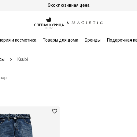
Эксклюзивная цена
ерия и косметика
Товары для дома
Бренды
Подарочная к
сы
Ksubi
овар