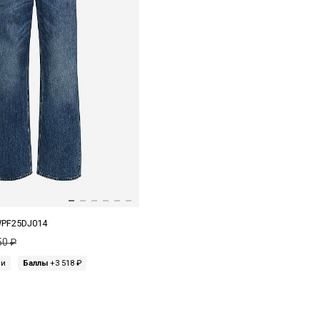
WPF25DJ014
50 ₽
ми
Баллы
+3 518 ₽