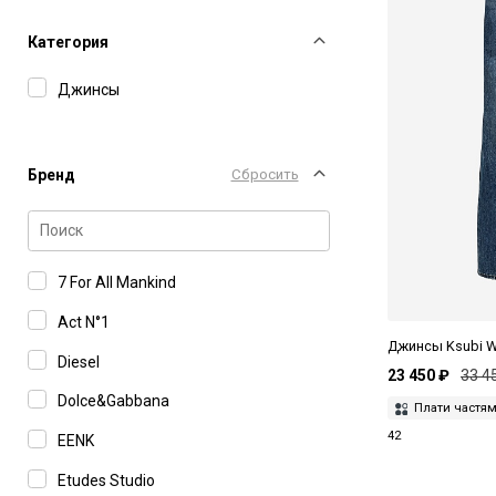
Категория
Джинсы
Бренд
Сбросить
7 For All Mankind
Act N°1
Джинсы Ksubi 
Diesel
23 450 ₽
33 4
Dolce&Gabbana
Плати частя
42
EENK
Etudes Studio