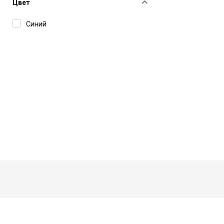
Valentino
Цвет
Yuzefi
Синий