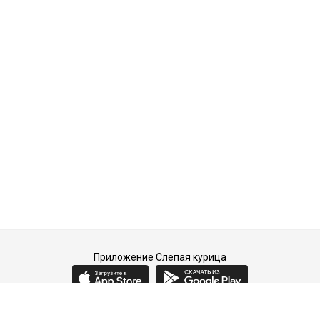
Приложение Слепая курица
2015-2026 © Слепая курица - fashion concept store.