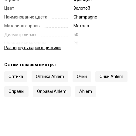
Цвет
Золотой
Наименование цвета
Champagne
Материал оправы
Металл
Диаметр линзы
50
Ширина переносицы
20
Развернуть
характеристики
Длина заушника
150
Код
70271
С этим товаром смотрят
Артикул
Saint Benoit
Оптика
Оптика Ahlem
Очки
Очки Ahlem
Оправы
Оправы Ahlem
Ahlem