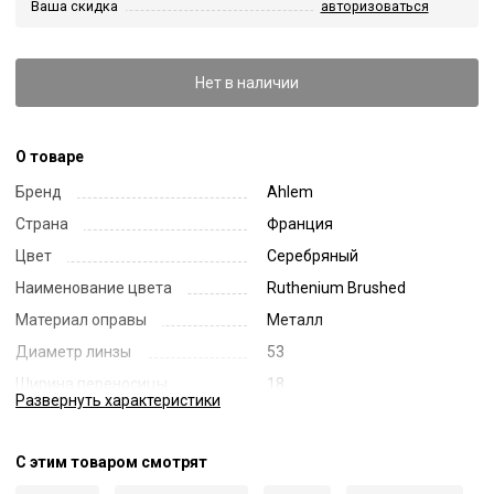
Ваша скидка
авторизоваться
Нет в наличии
О товаре
Бренд
Ahlem
Страна
Франция
Цвет
Серебряный
Наименование цвета
Ruthenium Brushed
Материал оправы
Металл
Диаметр линзы
53
Ширина переносицы
18
Развернуть
характеристики
Длина заушника
150
Код
70251
С этим товаром смотрят
Артикул
Anjou