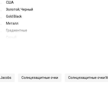
США
Золотой; Черный
Gold Black
Металл
Градиентные
Серый
Dark Grey Gradient
58
18
145
61486
 Jacobs
Солнцезащитные очки
Солнцезащитные очки M
830/F/S