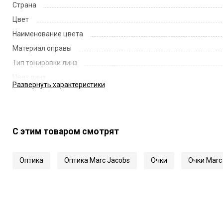
Страна
Цвет
Наименование цвета
Материал оправы
Тип тонировки линз
Цвет линз
Развернуть
характеристики
Наименование цвета линз
Диаметр линзы
Ширина переносицы
С этим товаром смотрят
Длина заушника
Код
Оптика
Оптика Marc Jacobs
Очки
Очки Marc
Артикул