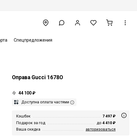
арта
Спецпредложения
Оправа Gucci 1678O
44 100 ₽
Доступна оплата частями
Кэшбэк
7 497 ₽
Подарок за год
до
4 410 ₽
Ваша скидка
авторизоваться