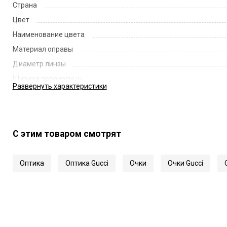
Страна
Цвет
Наименование цвета
Материал оправы
Диаметр линзы
Ширина переносицы
Развернуть
характеристики
Длина заушника
Код
Артикул
С этим товаром смотрят
Оптика
Оптика Gucci
Очки
Очки Gucci