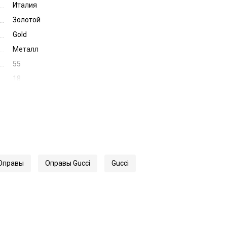
Италия
Золотой
Gold
Металл
55
18
145
59496
1678O
Оправы
Оправы Gucci
Gucci