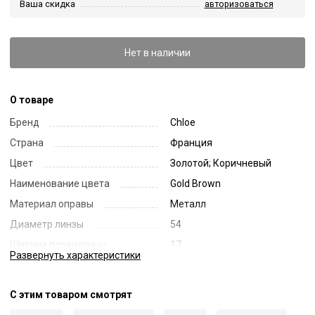
Ваша скидка
авторизоваться
Нет в наличии
О товаре
Бренд
Chloe
Страна
Франция
Цвет
Золотой; Коричневый
Наименование цвета
Gold Brown
Материал оправы
Металл
Диаметр линзы
54
Ширина переносицы
17
Развернуть
характеристики
Длина заушника
145
Код
59218
С этим товаром смотрят
Артикул
0275OA