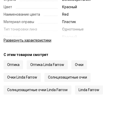
Цвет
Красный
Наименование цвета
Red
Материал оправы
Пластик
Тип тонировки линз
Однотонные
Цвет линз
Красный
Развернуть
характеристики
Наименование цвета линз
Red
Диаметр линзы
54
С этим товаром смотрят
Ширина переносицы
20
Оптика
Оптика Linda Farrow
Очки
Длина заушника
140
Код
58409
Очки Linda Farrow
Солнцезащитные очки
Артикул
1297
Солнцезащитные очки Linda Farrow
Linda Farrow