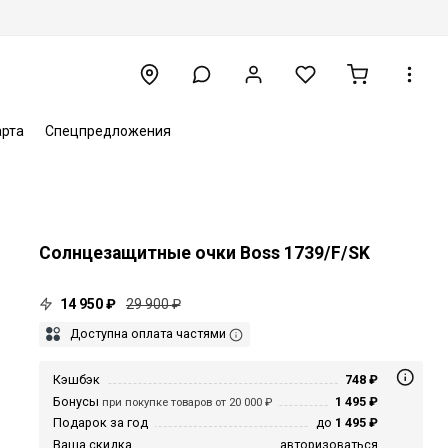
арта
Спецпредложения
Солнцезащитные очки Boss 1739/F/SK
14 950 ₽
29 900 ₽
Доступна оплата частями
Кэшбэк
748 ₽
Бонусы
1 495 ₽
при покупке товаров от 20 000 ₽
Подарок за год
до
1 495 ₽
Ваша скидка
авторизоваться