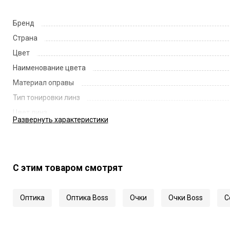
Бренд
Страна
Цвет
Наименование цвета
Материал оправы
Тип тонировки линз
Цвет линз
Развернуть
характеристики
Наименование цвета линз
Диаметр линзы
Ширина переносицы
С этим товаром смотрят
Длина заушника
Код
Оптика
Оптика Boss
Очки
Очки Boss
С
Артикул