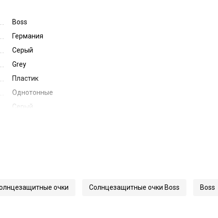
Boss
Германия
Серый
Grey
Пластик
Однотонные
Серый
Grey
56
18
150
56264
олнцезащитные очки
Солнцезащитные очки Boss
Boss
1739/F/SK