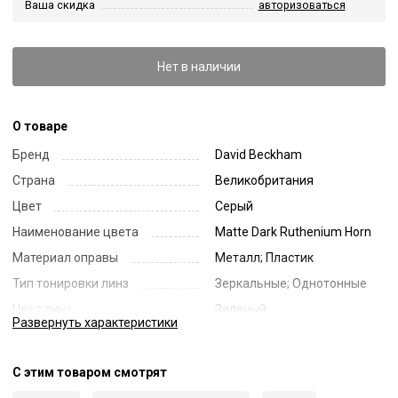
Ваша скидка
авторизоваться
Нет в наличии
О товаре
Бренд
David Beckham
Страна
Великобритания
Цвет
Серый
Наименование цвета
Matte Dark Ruthenium Horn
Материал оправы
Металл; Пластик
Тип тонировки линз
Зеркальные; Однотонные
Цвет линз
Зеленый
Развернуть
характеристики
Наименование цвета линз
Green Mirror
Диаметр линзы
60
С этим товаром смотрят
Ширина переносицы
18