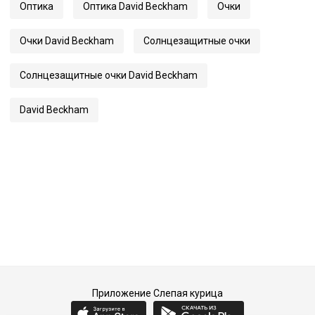
Оптика
Оптика David Beckham
Очки
Длина заушника
145
Код
52853
Очки David Beckham
Солнцезащитные очки
Артикул
7121/G/S
Солнцезащитные очки David Beckham
David Beckham
Приложение Слепая курица