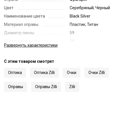
Цвет
Серебряный; Черный
Наименование цвета
Black Silver
Материал оправы
Пластик; Титан
Диаметр линзы
59
Ширина переносицы
18
Развернуть
характеристики
Длина заушника
150
Код
35939
С этим товаром смотрят
Артикул
60062
Оптика
Оптика Zilli
Очки
Очки Zilli
Оправы
Оправы Zilli
Zilli