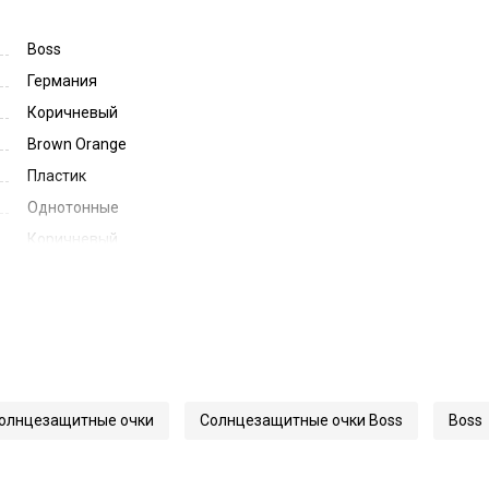
Boss
Германия
Коричневый
Brown Orange
Пластик
Однотонные
Коричневый
Brown
53
19
145
35033
олнцезащитные очки
Солнцезащитные очки Boss
Boss
1442/S