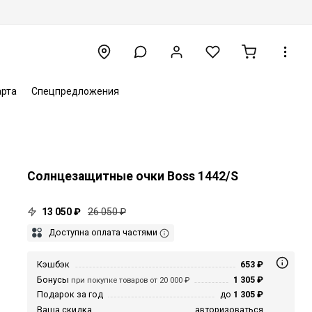
арта
Спецпредложения
Солнцезащитные очки Boss 1442/S
13 050 ₽
26 050 ₽
Доступна оплата частями
Кэшбэк
653 ₽
Бонусы
1 305 ₽
при покупке товаров от 20 000 ₽
Подарок за год
до
1 305 ₽
Ваша скидка
авторизоваться