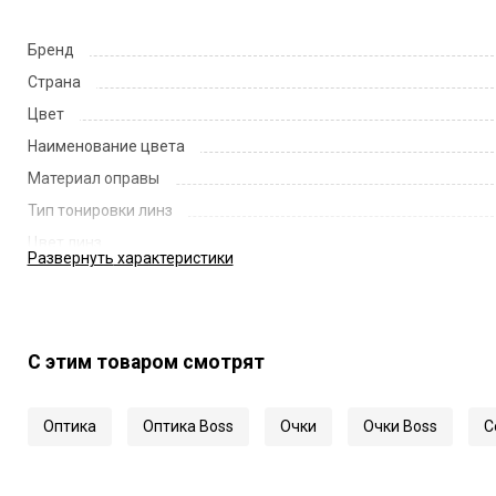
Бренд
Страна
Цвет
Наименование цвета
Материал оправы
Тип тонировки линз
Цвет линз
Развернуть
характеристики
Наименование цвета линз
Диаметр линзы
Ширина переносицы
С этим товаром смотрят
Длина заушника
Код
Оптика
Оптика Boss
Очки
Очки Boss
С
Артикул