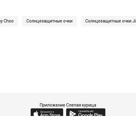
145
34622
y Choo
Солнцезащитные очки
Солнцезащитные очки J
DAHLA/F/SK
Приложение Слепая курица
2015-2026 © Слепая курица - fashion concept store.