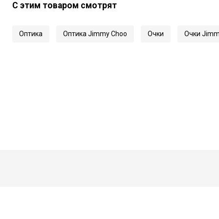
С этим товаром смотрят
Длина заушника
Код
Оптика
Оптика Jimmy Choo
Очки
Очки Jimm
Артикул