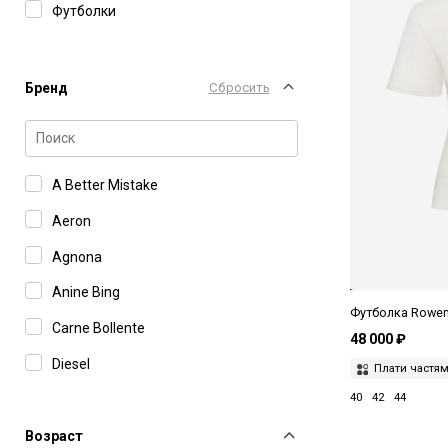
Футболки
Бренд
Сбросить
A Better Mistake
Aeron
Agnona
Anine Bing
Футболка Rowen
Carne Bollente
48 000 ₽
Diesel
Плати частя
40
42
44
Dunst
EENK
Возраст