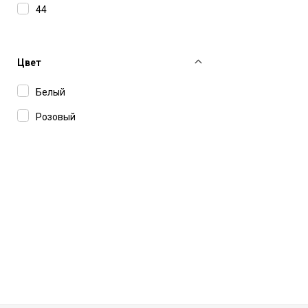
Sporty & Rich
44
THELAURENT
Цвет
Белый
Розовый