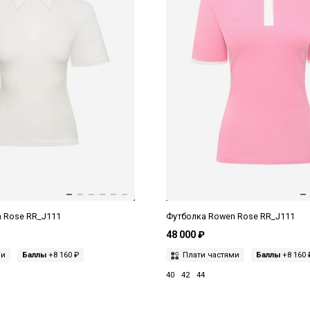
 Rose RR_J111
Футболка Rowen Rose RR_J111
48 000 ₽
ми
Баллы
+8 160 ₽
Плати частями
Баллы
+8 160 
40
42
44