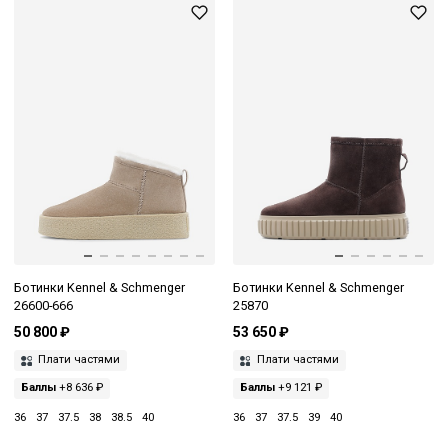
Ботинки Kennel & Schmenger
Ботинки Kennel & Schmenger
26600-666
25870
50 800 ₽
53 650 ₽
Плати частями
Плати частями
Баллы
+8 636 ₽
Баллы
+9 121 ₽
36
37
37.5
38
38.5
40
36
37
37.5
39
40