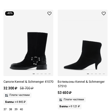
-45%
Сапоги Kennel & Schmenger 41070
Ботильоны Kennel & Schmenger
57510
32 300 ₽
58 700 ₽
53 650 ₽
Плати частями
Плати частями
Баллы
+4 845 ₽
Баллы
+9 121 ₽
37
38
39
40