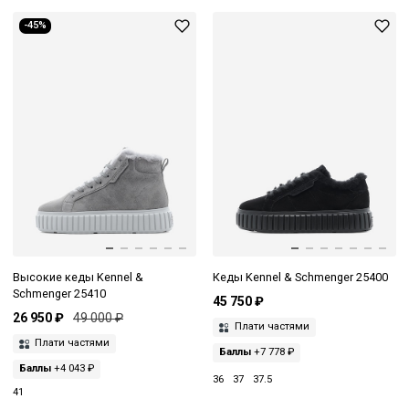
-45%
Высокие кеды Kennel &
Кеды Kennel & Schmenger 25400
Schmenger 25410
45 750 ₽
26 950 ₽
49 000 ₽
Плати частями
Плати частями
Баллы
+7 778 ₽
Баллы
+4 043 ₽
36
37
37.5
41