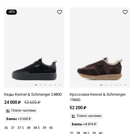
-45%
Кеды Kennel & Schmenger 24800
Кроссовки Kennel & Schmenger
19660
24 000 ₽
43 600 ₽
52 200 ₽
Плати частями
Плати частями
Баллы
+3 600 ₽
Баллы
+8 874 ₽
36
37
37.5
38
38.5
39
40
37
38
38.5
39
40