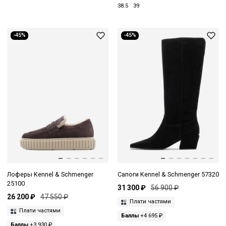
38.5
39
-45%
-45%
Лоферы Kennel & Schmenger
Сапоги Kennel & Schmenger 57320
25100
31 300 ₽
56 900 ₽
26 200 ₽
47 550 ₽
Плати частями
Плати частями
Баллы
+4 695 ₽
Баллы
+3 930 ₽