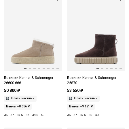
Ботинки Kennel & Schmenger
Ботинки Kennel & Schmenger
26600-666
25870
50 800 ₽
53 650 ₽
Плати частями
Плати частями
Баллы
+8 636 ₽
Баллы
+9 121 ₽
36
37
37.5
38
38.5
40
36
37
37.5
39
40