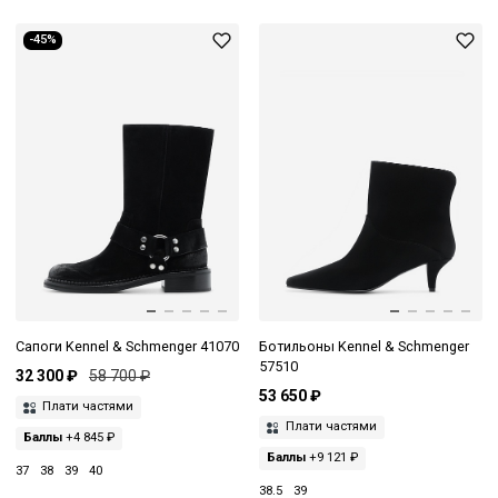
-45%
Сапоги Kennel & Schmenger 41070
Ботильоны Kennel & Schmenger
57510
32 300 ₽
58 700 ₽
53 650 ₽
Плати частями
Плати частями
Баллы
+4 845 ₽
Баллы
+9 121 ₽
37
38
39
40
38.5
39