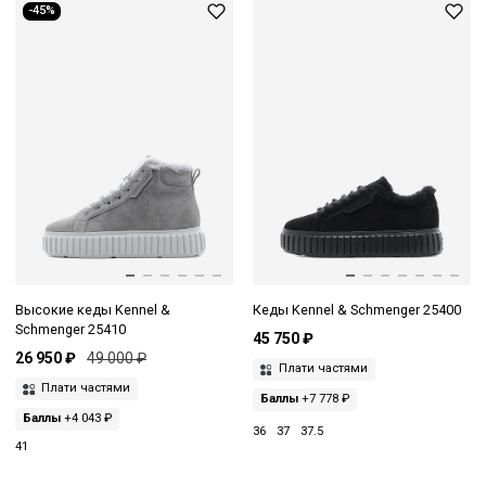
-45%
Высокие кеды Kennel &
Кеды Kennel & Schmenger 25400
Schmenger 25410
45 750 ₽
26 950 ₽
49 000 ₽
Плати частями
Плати частями
Баллы
+7 778 ₽
Баллы
+4 043 ₽
36
37
37.5
41