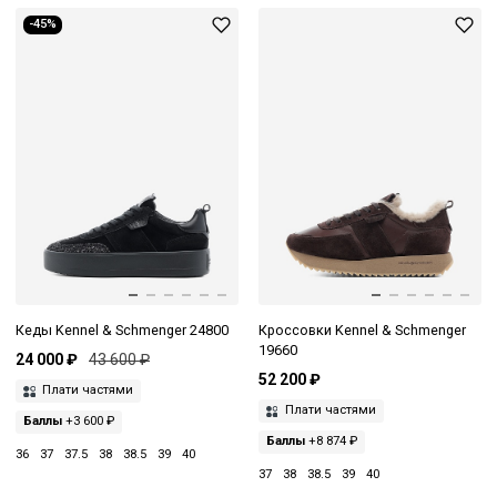
-45%
Кеды Kennel & Schmenger 24800
Кроссовки Kennel & Schmenger
19660
24 000 ₽
43 600 ₽
52 200 ₽
Плати частями
Плати частями
Баллы
+3 600 ₽
Баллы
+8 874 ₽
36
37
37.5
38
38.5
39
40
37
38
38.5
39
40