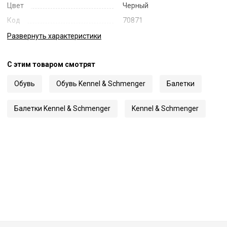
Цвет
Черный
Код
70871
Артикул
138111-0010
Развернуть
характеристики
С этим товаром смотрят
Обувь
Обувь Kennel & Schmenger
Балетки
Балетки Kennel & Schmenger
Kennel & Schmenger