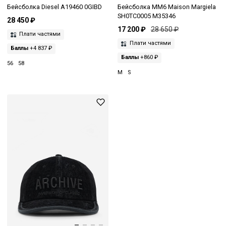
Бейсболка Diesel A19460 0GIBD
Бейсболка MM6 Maison Margiela
SH0TC0005 M35346
28 450 ₽
17 200 ₽
28 650 ₽
Плати частями
Плати частями
Баллы
+4 837 ₽
Баллы
+860 ₽
56
58
M
S