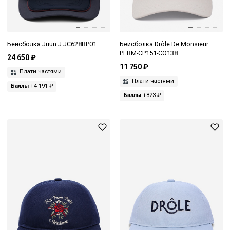
Бейсболка Juun J JC628BP01
Бейсболка Drôle De Monsieur
PERM-CP151-CO138
24 650 ₽
11 750 ₽
Плати частями
Плати частями
Баллы
+4 191 ₽
Баллы
+823 ₽