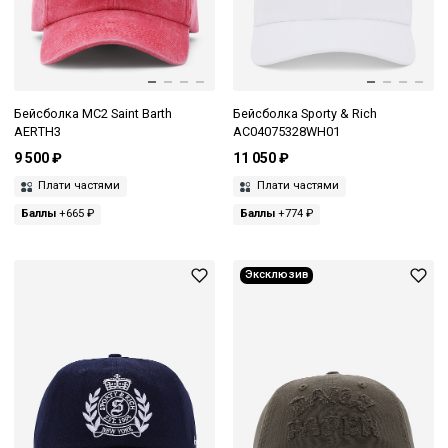
Бейсболка MC2 Saint Barth
Бейсболка Sporty & Rich
AERTH3
AC04075328WH01
9 500 ₽
11 050 ₽
Плати частями
Плати частями
Баллы
+665 ₽
Баллы
+774 ₽
Эксклюзив