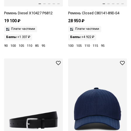
Ремень Diesel X10427 P6812
Ремень Closed C80141-89D-S4
19 100 ₽
28 950 ₽
Плати частями
Плати частями
Баллы
+1 337 ₽
Баллы
+4 922 ₽
90
100
105
110
85
95
100
105
110
115
95