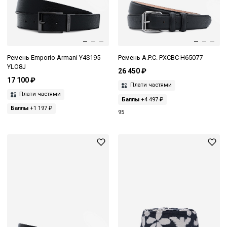
Ремень Emporio Armani Y4S195
Ремень A.P.C. PXCBC-H65077
YLO8J
26 450 ₽
17 100 ₽
Плати частями
Плати частями
Баллы
+4 497 ₽
Баллы
+1 197 ₽
95