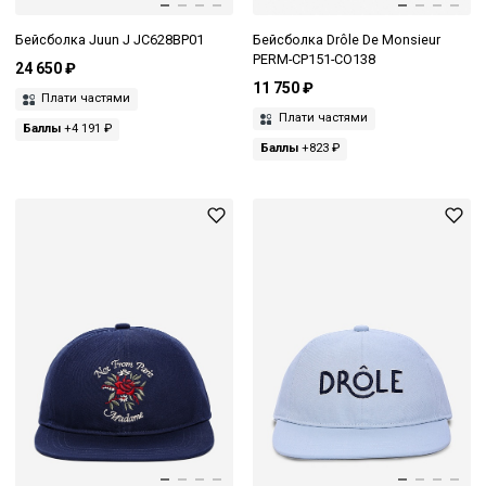
Бейсболка Juun J JC628BP01
Бейсболка Drôle De Monsieur
PERM-CP151-CO138
24 650 ₽
11 750 ₽
Плати частями
Плати частями
Баллы
+4 191 ₽
Баллы
+823 ₽