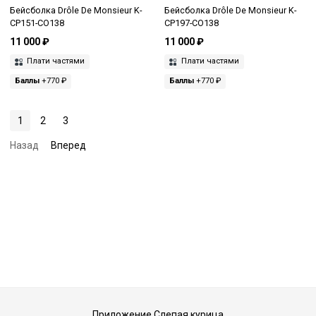
Бейсболка Drôle De Monsieur K-
Бейсболка Drôle De Monsieur K-
CP151-CO138
CP197-CO138
11 000 ₽
11 000 ₽
Плати частями
Плати частями
Баллы
+770 ₽
Баллы
+770 ₽
1
2
3
Назад
Вперед
Приложение Слепая курица