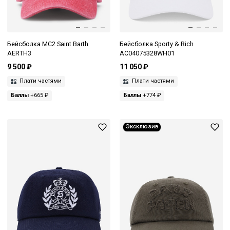
Бейсболка MC2 Saint Barth
Бейсболка Sporty & Rich
AERTH3
AC04075328WH01
9 500 ₽
11 050 ₽
Плати частями
Плати частями
Баллы
+665 ₽
Баллы
+774 ₽
Эксклюзив