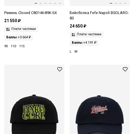
Ремень Closed C80146-89K-S4
Бейсболка Fefe Napoli BSOLARO-
83
21 550 ₽
24 650 ₽
Плати частями
Плати частями
Баллы
+3 664 ₽
Баллы
+4 191 ₽
90
110
115
L
M