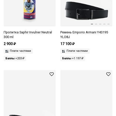
Пропитка Saphir Invulner Neutral
Ремень Emporio Armani Y4S195
300 ml
YLO8J
2 900 ₽
17 100 ₽
Плати частями
Плати частями
Баллы
+203 ₽
Баллы
+1 197 ₽