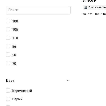
31 800 ₽
Louis XIV
Плати частя
MC2 Saint Barth
90
100
105
110
MM6 Maison Margiela
100
Officine Generale
105
Saint Laurent
110
Saphir
56
Sporty & Rich
58
Tagliatore
70
Tom Ford
75
Woolrich
85
Цвет
90
Коричневый
95
Серый