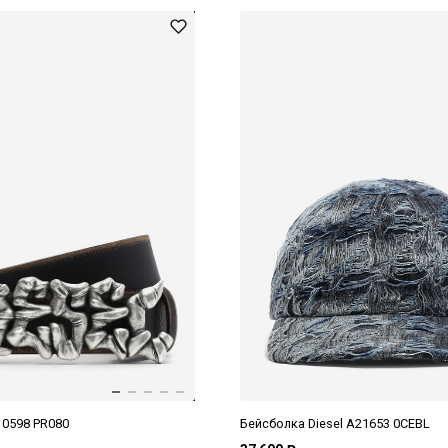
10598 PR080
Бейсболка Diesel A21653 0CEBL