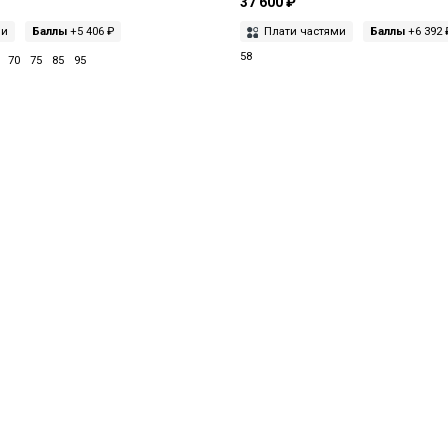
37 600 ₽
ми
Баллы
+5 406 ₽
Плати частями
Баллы
+6 392 
58
70
75
85
95