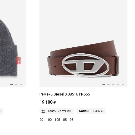
Ремень Diesel X08516 PR666
19 100 ₽
₽
Плати частями
Баллы
+1 337 ₽
90
100
105
85
95