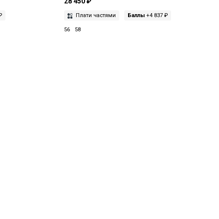
28 450 ₽
₽
Плати частями
Баллы
+4 837 ₽
56
58