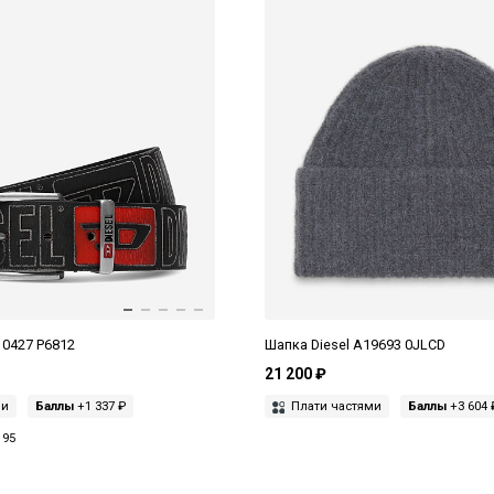
10427 P6812
Шапка Diesel A19693 0JLCD
21 200 ₽
ми
Баллы
+1 337 ₽
Плати частями
Баллы
+3 604 
95