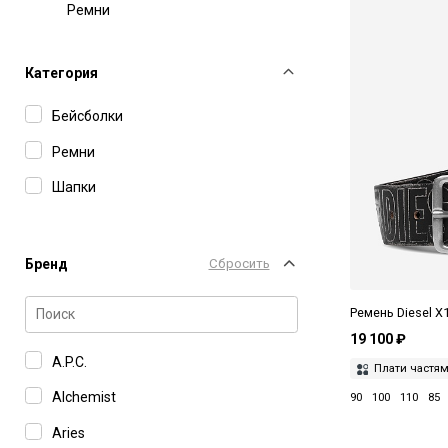
Ремни
Категория
Бейсболки
Ремни
Шапки
Бренд
Сбросить
Ремень Diesel X
19 100 ₽
A.P.C.
Плати частя
Alchemist
90
100
110
85
Aries