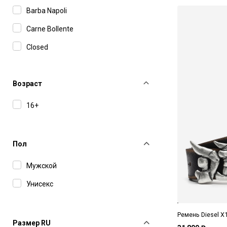
Barba Napoli
Carne Bollente
Closed
Daily Paper
Diesel
Возраст
Drôle De Monsieur
16+
Emporio Armani
Etudes Studio
Пол
Fefe Napoli
Мужской
Filippo De Laurentiis
Унисекс
Isabel Benenato
Juun J
Ремень Diesel X
Размер RU