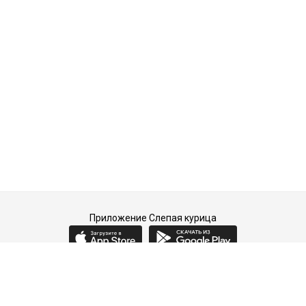
Приложение Слепая курица
2015-2026 © Слепая курица - fashion concept store.
Все права защищены.