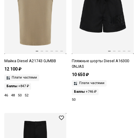
Майка Diesel A21743 0JMBB
Пляжные шорты Diesel A16300
0NJAS
12 100 ₽
10 650 ₽
Плати частями
Плати частями
Баллы
+847 ₽
Баллы
+746 ₽
46
48
50
52
50