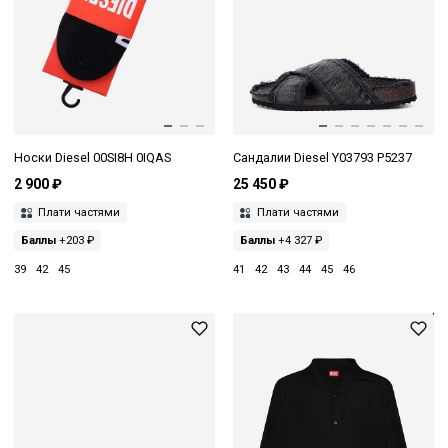
Носки Diesel 00SI8H 0IQAS
Сандалии Diesel Y03793 P5237
2 900 ₽
25 450 ₽
Плати частями
Плати частями
Баллы
+203 ₽
Баллы
+4 327 ₽
39
42
45
41
42
43
44
45
46