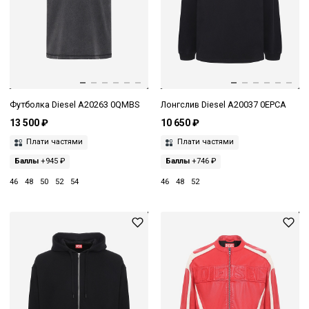
Футболка Diesel A20263 0QMBS
Лонгслив Diesel A20037 0EPCA
13 500 ₽
10 650 ₽
Плати частями
Плати частями
Баллы
+945 ₽
Баллы
+746 ₽
46
48
50
52
54
46
48
52