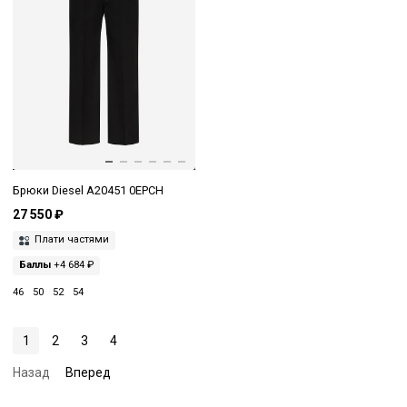
Брюки Diesel A20451 0EPCH
27 550 ₽
Плати частями
Баллы
+4 684 ₽
46
50
52
54
1
2
3
4
Назад
Вперед