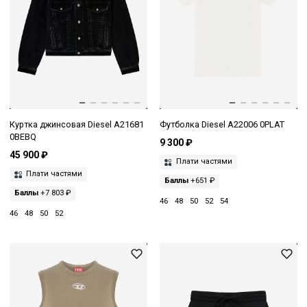
Куртка джинсовая Diesel A21681
Футболка Diesel A22006 0PLAT
0BEBQ
9 300 ₽
45 900 ₽
Плати частями
Плати частями
Баллы
+651 ₽
Баллы
+7 803 ₽
46
48
50
52
54
46
48
50
52