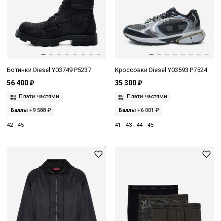
Ботинки Diesel Y03749 P5237
Кроссовки Diesel Y03593 P7524
56 400 ₽
35 300 ₽
Плати частями
Плати частями
Баллы
+9 588 ₽
Баллы
+6 001 ₽
42
45
41
43
44
45