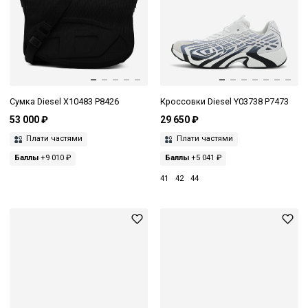
Сумка Diesel X10483 P8426
Кроссовки Diesel Y03738 P7473
53 000 ₽
29 650 ₽
Плати частями
Плати частями
Баллы
+9 010 ₽
Баллы
+5 041 ₽
41
42
44