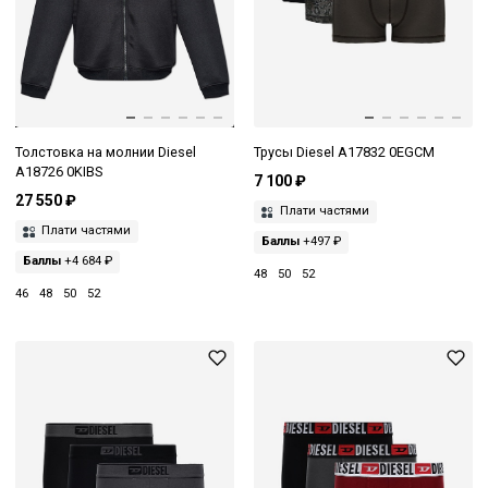
Толстовка на молнии Diesel
Трусы Diesel A17832 0EGCM
A18726 0KIBS
7 100 ₽
27 550 ₽
Плати частями
Плати частями
Баллы
+497 ₽
Баллы
+4 684 ₽
48
50
52
46
48
50
52