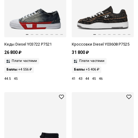
Кеды Diesel Y03722 P7521
Кроссовки Diesel Y03608 P7525
26 800 ₽
31 800 ₽
Плати частями
Плати частями
Баллы
+4 556 ₽
Баллы
+5 406 ₽
44.5
45
41
43
44
45
46