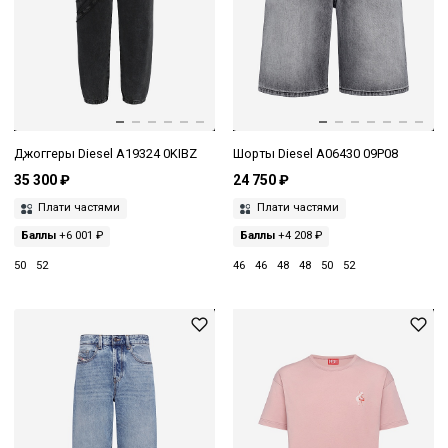
Джоггеры Diesel A19324 0KIBZ
Шорты Diesel A06430 09P08
35 300 ₽
24 750 ₽
Плати частями
Плати частями
Баллы
+6 001 ₽
Баллы
+4 208 ₽
50
52
46
46
48
48
50
52