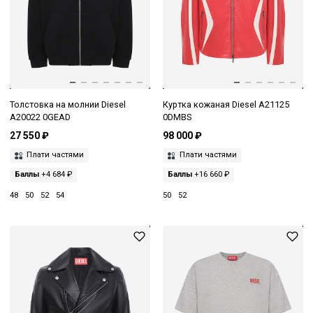
Толстовка на молнии Diesel
Куртка кожаная Diesel A21125
A20022 0GEAD
0DMBS
27 550 ₽
98 000 ₽
Плати частями
Плати частями
Баллы
+4 684 ₽
Баллы
+16 660 ₽
48
50
52
54
50
52