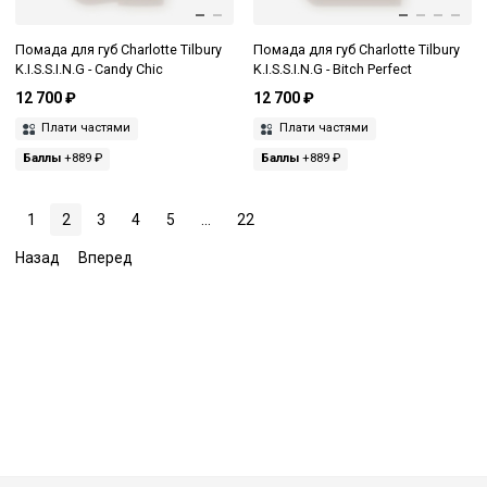
Помада для губ Charlotte Tilbury
Помада для губ Charlotte Tilbury
K.I.S.S.I.N.G - Candy Chic
K.I.S.S.I.N.G - Bitch Perfect
12 700 ₽
12 700 ₽
Плати частями
Плати частями
Баллы
+889 ₽
Баллы
+889 ₽
1
2
3
4
5
...
22
Назад
Вперед