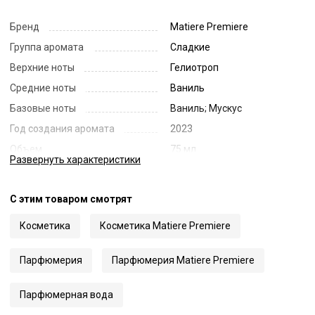
Бренд
Matiere Premiere
Группа аромата
Сладкие
Верхние ноты
Гелиотроп
Средние ноты
Ваниль
Базовые ноты
Ваниль; Мускус
Год создания аромата
2023
Объем
75 мл
Развернуть
характеристики
Страна
Франция
Код
63588
С этим товаром смотрят
Артикул
PV-Vanilla Powder
Косметика
Косметика Matiere Premiere
Парфюмерия
Парфюмерия Matiere Premiere
Парфюмерная вода