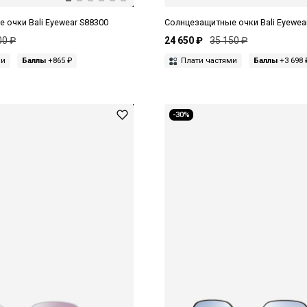
 очки Bali Eyewear S88300
Солнцезащитные очки Bali Eyewea
00 ₽
24 650 ₽
35 150 ₽
ми
Баллы
+865 ₽
Плати частями
Баллы
+3 698 
-30%