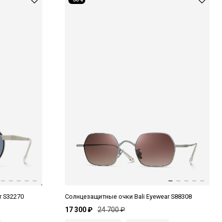
r S32270
Солнцезащитные очки Bali Eyewear S88308
17 300 ₽
24 700 ₽