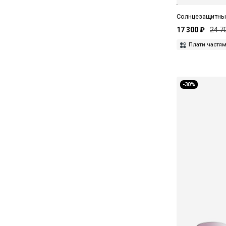
Casadei
Солнцезащитные
Celine
17 300 ₽
24 7
Плати частя
Charriol
Chloe
D.A.T.E.
-30%
Daname
Diesel
Dior
Dita
Dolce&Gabbana
Drôle De Monsieur
Dsquared2