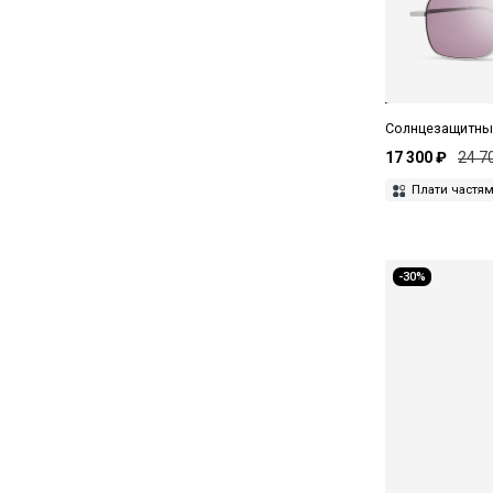
Dunhill
Duvetica
EENK
Eera
Солнцезащитные
17 300 ₽
24 7
Elie Saab
Плати частя
Emporio Armani
EMU Australia
-30%
Erika Cavallini
Etro
Etudes Studio
F2
Faith Connexion
Fendi