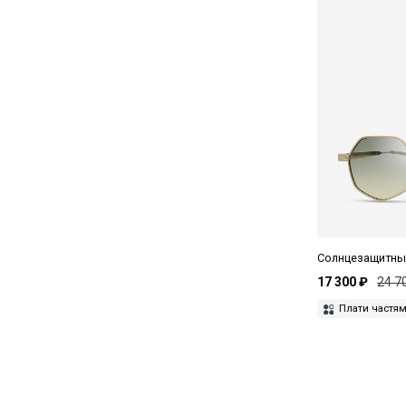
IC Berlin
INAN
IRO
Isabel Benenato
Isabel Marant
Ivy Oak
Jacquemus
Jimmy Choo
Солнцезащитные
Juun J
17 300 ₽
24 7
Kennel & Schmenger
Плати частя
Ksubi
Kuboraum
Le Monde Beryl