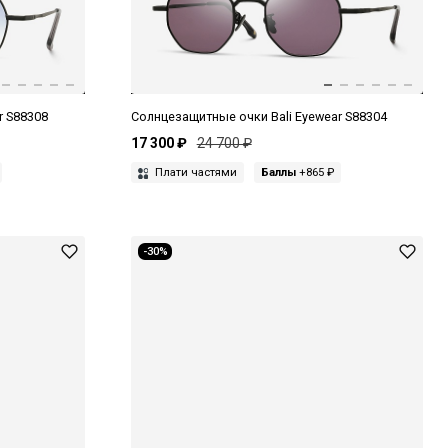
r S88308
Солнцезащитные очки Bali Eyewear S88304
17 300 ₽
24 700 ₽
Плати частями
Баллы
+865 ₽
-30%