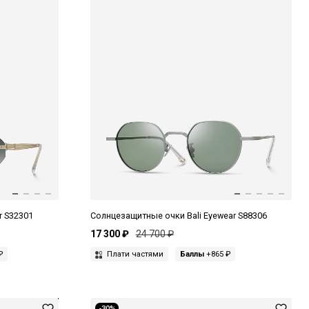
r S32301
Солнцезащитные очки Bali Eyewear S88306
17 300 ₽
24 700 ₽
₽
Плати частями
Баллы
+865 ₽
-30%