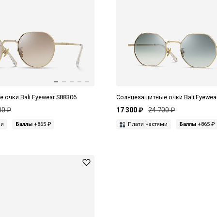
 очки Bali Eyewear S88306
Солнцезащитные очки Bali Eyewea
00 ₽
17 300 ₽
24 700 ₽
ми
Баллы
+865 ₽
Плати частями
Баллы
+865 ₽