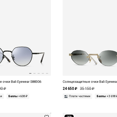
 очки Bali Eyewear S88306
Солнцезащитные очки Bali Eyewea
00 ₽
24 650 ₽
35 150 ₽
ми
Баллы
+608 ₽
Плати частями
Баллы
+3 698 
-30%