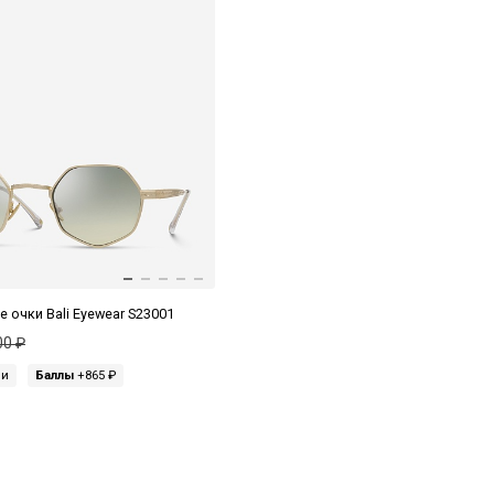
 очки Bali Eyewear S23001
00 ₽
ми
Баллы
+865 ₽