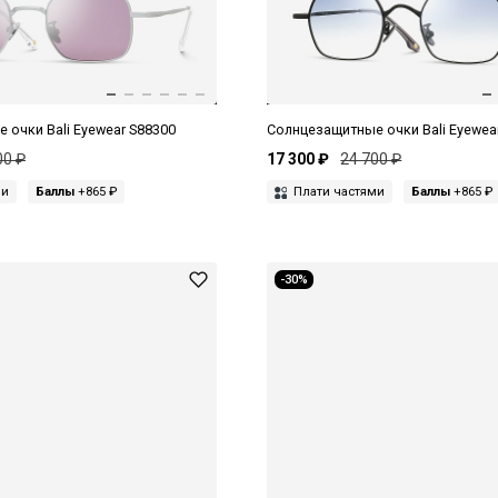
 очки Bali Eyewear S88300
Солнцезащитные очки Bali Eyewea
00 ₽
17 300 ₽
24 700 ₽
ми
Баллы
+865 ₽
Плати частями
Баллы
+865 ₽
-30%