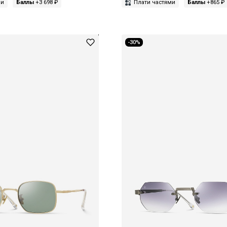
ми
Баллы
+3 698 ₽
Плати частями
Баллы
+865 ₽
-30%