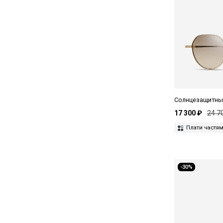
Filippo De Laurentiis
Forte Forte
Furla
GCDS
Gedebe
Gia Borghini
Солнцезащитные
17 300 ₽
24 7
Gucci
Плати частя
Guess
Haffmans&Neumeister
-30%
Haikure
Hibourama
Hugo