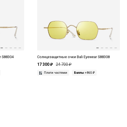
r S88304
Солнцезащитные очки Bali Eyewear S88308
17 300 ₽
24 700 ₽
Плати частями
Баллы
+865 ₽