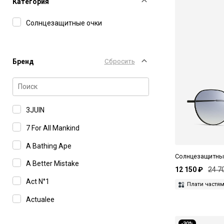
Категория
Солнцезащитные очки
Бренд
Сбросить
3JUIN
7 For All Mankind
A Bathing Ape
Солнцезащитные
A Better Mistake
12 150 ₽
24 7
Act N°1
Плати частя
Actualee
Add
-30%