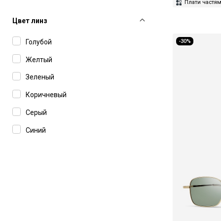
Barton Perreira
Плати частя
Benedetta Bruzziches
Цвет линз
Blaze Milano
-30%
Голубой
Bois 1920
Желтый
Boss
Зеленый
Bottega Veneta
Коричневый
Bougeotte
Серый
Burka
Синий
By Far
Фиолетовый
Carne Bollente
Carolina Herrera
Carolina Lemke
Carrera