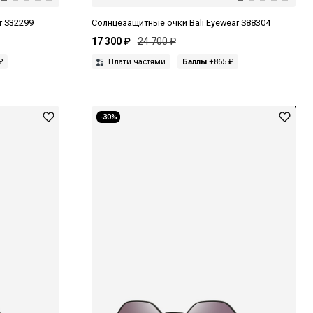
r S32299
Солнцезащитные очки Bali Eyewear S88304
17 300 ₽
24 700 ₽
₽
Плати частями
Баллы
+865 ₽
-30%