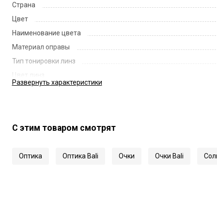
Страна
Цвет
Наименование цвета
Материал оправы
Тип тонировки линз
Цвет линз
Развернуть
характеристики
Наименование цвета линз
Диаметр линзы
Ширина переносицы
С этим товаром смотрят
Длина заушника
Код
Оптика
Оптика Bali
Очки
Очки Bali
Сол
Артикул