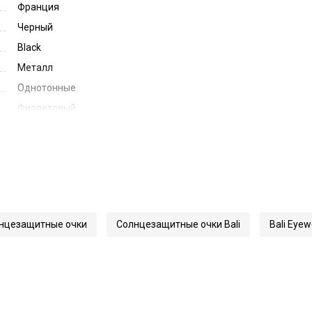
Франция
Черный
Black
Металл
Однотонные
Фиолетовый
Violet
47
21
145
63198
нцезащитные очки
Солнцезащитные очки Bali
Bali Eyew
S88304