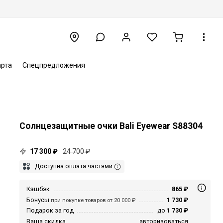
арта
Спецпредложения
Солнцезащитные очки Bali Eyewear S88304
17 300 ₽
24 700 ₽
Доступна оплата частями
Кэшбэк
865 ₽
Бонусы
1 730 ₽
при покупке товаров от 20 000 ₽
Подарок за год
до
1 730 ₽
Ваша скидка
авторизоваться