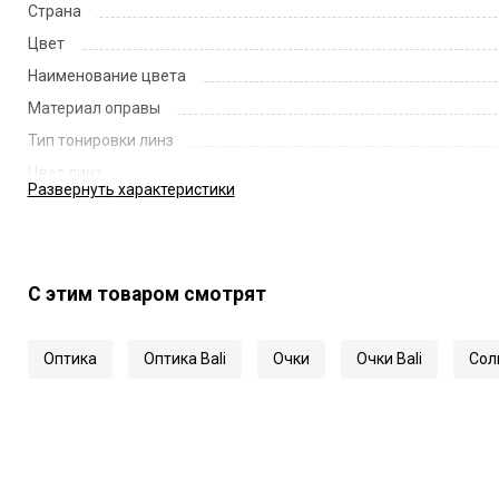
Страна
Цвет
Наименование цвета
Материал оправы
Тип тонировки линз
Цвет линз
Развернуть
характеристики
Наименование цвета линз
Диаметр линзы
Ширина переносицы
С этим товаром смотрят
Длина заушника
Код
Оптика
Оптика Bali
Очки
Очки Bali
Сол
Артикул