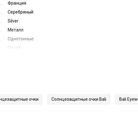
Франция
Серебряный
Silver
Металл
Однотонные
Синий
Blue
48
20
145
63217
нцезащитные очки
Солнцезащитные очки Bali
Bali Eyew
S32270