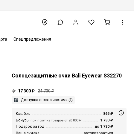
арта
Спецпредложения
Солнцезащитные очки Bali Eyewear S32270
17 300 ₽
24 700 ₽
Доступна оплата частями
Кэшбэк
865 ₽
Бонусы
1 730 ₽
при покупке товаров от 20 000 ₽
Подарок за год
до
1 730 ₽
Ваша скидка
авторизоваться