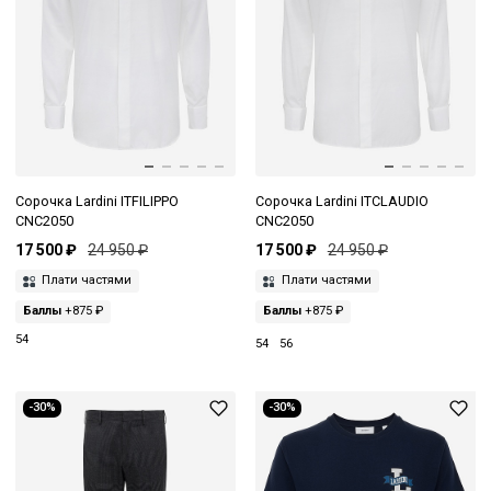
Сорочка Lardini ITFILIPPO
Сорочка Lardini ITCLAUDIO
CNC2050
CNC2050
17 500 ₽
24 950 ₽
17 500 ₽
24 950 ₽
Плати частями
Плати частями
Баллы
+875 ₽
Баллы
+875 ₽
54
54
56
-30%
-30%