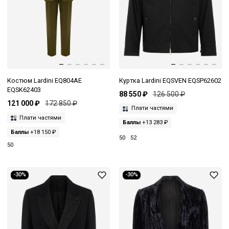
Костюм Lardini EQ804AE
Куртка Lardini EQSVEN EQSP62602
EQSK62403
88 550 ₽
126 500 ₽
121 000 ₽
172 850 ₽
Плати частями
Плати частями
Баллы
+13 283 ₽
Баллы
+18 150 ₽
50
52
50
-30%
-30%