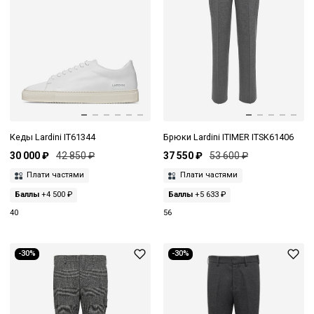
Кеды Lardini IT61344
Брюки Lardini ITIMER ITSK61406
30 000 ₽
42 850 ₽
37 550 ₽
53 600 ₽
Плати частями
Плати частями
Баллы
+4 500 ₽
Баллы
+5 633 ₽
40
56
-30%
-30%