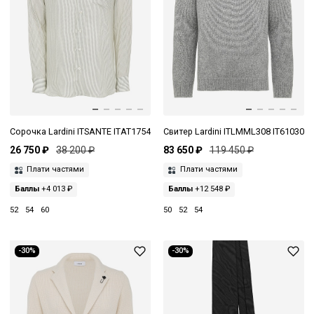
Сорочка Lardini ITSANTE ITAT1754
Свитер Lardini ITLMML308 IT61030
26 750 ₽
38 200 ₽
83 650 ₽
119 450 ₽
Плати частями
Плати частями
Баллы
+4 013 ₽
Баллы
+12 548 ₽
52
54
60
50
52
54
-30%
-30%