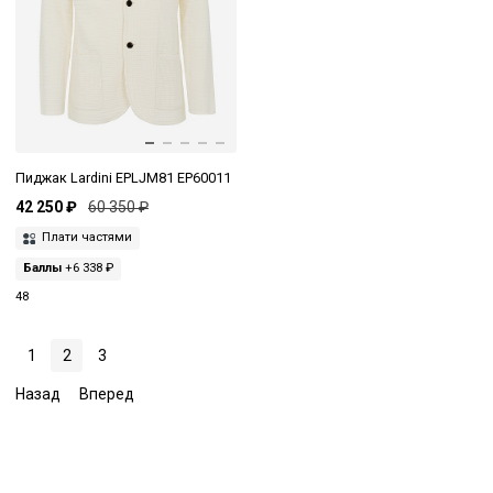
Пиджак Lardini EPLJM81 EP60011
42 250 ₽
60 350 ₽
Плати частями
Баллы
+6 338 ₽
48
1
2
3
Назад
Вперед