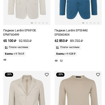
Пиджак Lardini EP6910E
Пиджак Lardini EP534AE
EPMT60499
EPSS60404
65 100 ₽
92 950 ₽
62 850 ₽
89 750 ₽
Плати частями
Плати частями
Баллы
+9 765 ₽
Баллы
+9 428 ₽
48
48
52
-30%
-30%