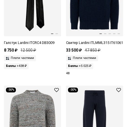
Галстук Lardini ITCRC4 DB3009
Свитер Lardini ITLMML315 IT61061
8 750 ₽
12 500 ₽
33 500 ₽
47 850 ₽
Плати частями
Плати частями
Баллы
+438 ₽
Баллы
+5 025 ₽
48
-30%
-30%