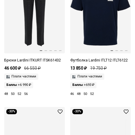
Брюки Lardini ITKURT ITSK61432
Футболка Lardini ITLT12 ITLT6122
46 600 ₽
66 550 ₽
13 850 ₽
19 750 ₽
Плати частями
Плати частями
Баллы
+6 990 ₽
Баллы
+693 ₽
48
50
52
56
46
48
50
52
-30%
-30%