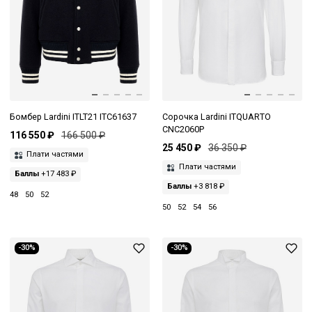
Бомбер Lardini ITLT21 ITC61637
Сорочка Lardini ITQUARTO
CNC2060P
116 550 ₽
166 500 ₽
25 450 ₽
36 350 ₽
Плати частями
Плати частями
Баллы
+17 483 ₽
Баллы
+3 818 ₽
48
50
52
50
52
54
56
-30%
-30%