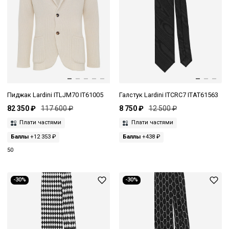
Пиджак Lardini ITLJM70 IT61005
Галстук Lardini ITCRC7 ITAT61563
82 350 ₽
117 600 ₽
8 750 ₽
12 500 ₽
Плати частями
Плати частями
Баллы
+12 353 ₽
Баллы
+438 ₽
50
-30%
-30%