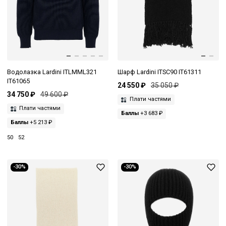
Водолазка Lardini ITLMML321
Шарф Lardini ITSC90 IT61311
IT61065
24 550 ₽
35 050 ₽
34 750 ₽
49 600 ₽
Плати частями
Плати частями
Баллы
+3 683 ₽
Баллы
+5 213 ₽
50
52
-30%
-30%