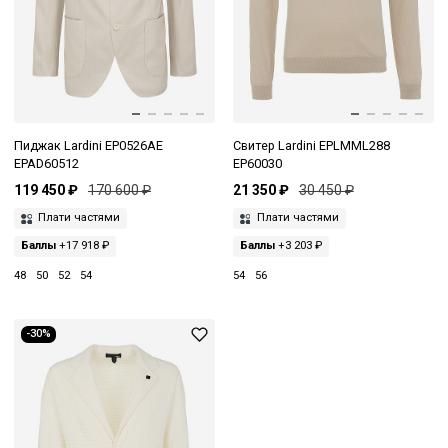
Пиджак Lardini EP0526AE
Свитер Lardini EPLMML288
EPAD60512
EP60030
119 450 ₽
170 600 ₽
21 350 ₽
30 450 ₽
Плати частями
Плати частями
Баллы
+17 918 ₽
Баллы
+3 203 ₽
48
50
52
54
54
56
-30%