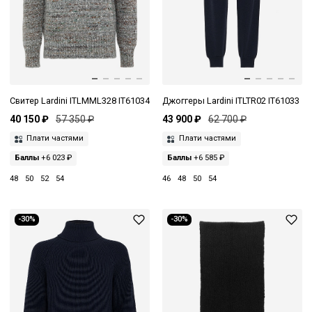
Свитер Lardini ITLMML328 IT61034
Джоггеры Lardini ITLTR02 IT61033
40 150 ₽
57 350 ₽
43 900 ₽
62 700 ₽
Плати частями
Плати частями
Баллы
+6 023 ₽
Баллы
+6 585 ₽
48
50
52
54
46
48
50
54
-30%
-30%