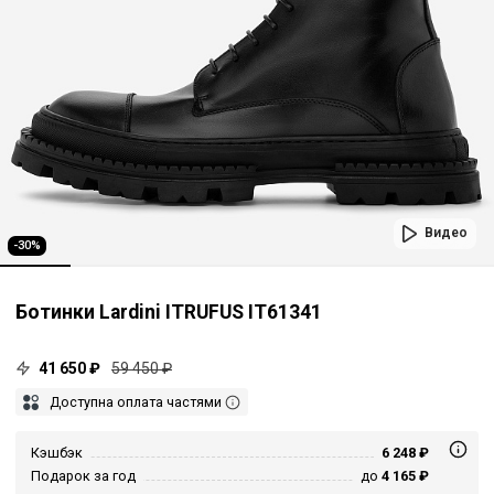
Видео
-30%
Ботинки Lardini ITRUFUS IT61341
41 650 ₽
59 450 ₽
Доступна оплата частями
Кэшбэк
6 248 ₽
Подарок за год
до
4 165 ₽