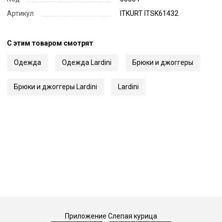
Артикул
ITKURT ITSK61432
С этим товаром смотрят
Одежда
Одежда Lardini
Брюки и джоггеры
Брюки и джоггеры Lardini
Lardini
Приложение Слепая курица