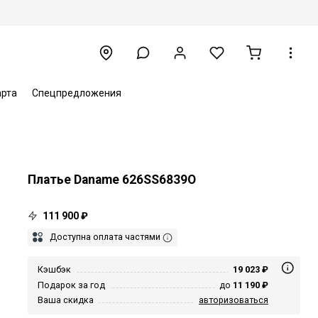
арта
Спецпредложения
Платье Daname 626SS6839O
111 900 ₽
Доступна оплата частями
Кэшбэк
19 023 ₽
Подарок за год
до
11 190 ₽
Ваша скидка
авторизоваться