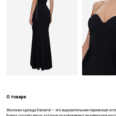
О товаре
Женская одежда Danamé — это выразительная парижская эстети
Бренд создаёт вещи, которые подчёркивают индивидуальность