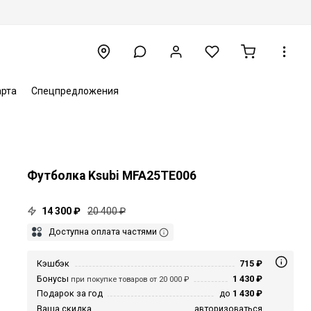
арта
Спецпредложения
Футболка Ksubi MFA25TE006
14 300 ₽
20 400 ₽
Доступна оплата частями
Кэшбэк
715 ₽
Бонусы
1 430 ₽
при покупке товаров от 20 000 ₽
Подарок за год
до
1 430 ₽
Ваша скидка
авторизоваться