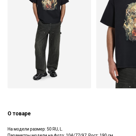
О товаре
На модели размер: 50 RU, L.

Параметры модели на фото: 104/77/97. Рост: 190 см.