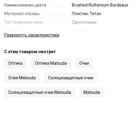
Наименование цвета
Brushed Ruthenium Bordeaux
Материал оправы
Пластик; Титан
Тип тонировки линз
Однотонные
Цвет линз
Серый
Развернуть
характеристики
Наименование цвета линз
Grey
Диаметр линзы
52
С этим товаром смотрят
Ширина переносицы
22
Оптика
Оптика Matsuda
Очки
Длина заушника
145
Код
66244
Очки Matsuda
Солнцезащитные очки
Артикул
2809H-V2
Солнцезащитные очки Matsuda
Matsuda