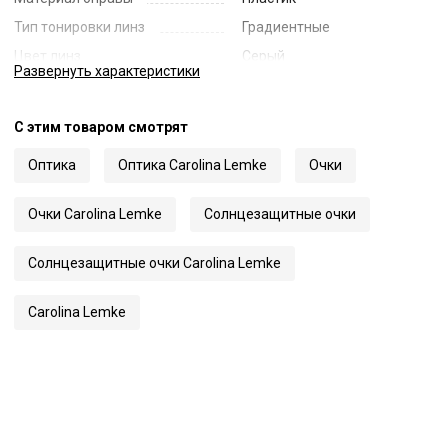
Тип тонировки линз
Градиентные
Цвет линз
Серый
Развернуть
характеристики
Наименование цвета линз
Grey Gradient
Диаметр линзы
52
С этим товаром смотрят
Ширина переносицы
20
Оптика
Оптика Carolina Lemke
Очки
Длина заушника
145
Код
63410
Очки Carolina Lemke
Солнцезащитные очки
Артикул
7943
Солнцезащитные очки Carolina Lemke
Carolina Lemke