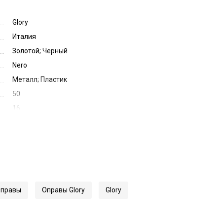
Glory
Италия
Золотой; Черный
Nero
Металл; Пластик
50
16
135
58565
712
правы
Оправы Glory
Glory