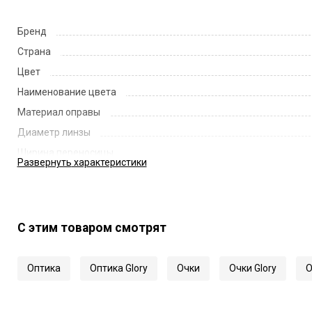
Бренд
Страна
Цвет
Наименование цвета
Материал оправы
Диаметр линзы
Ширина переносицы
Развернуть
характеристики
Длина заушника
Код
Артикул
С этим товаром смотрят
Оптика
Оптика Glory
Очки
Очки Glory
О