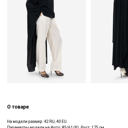
О товаре
На модели размер: 42 RU, 40 EU.

Параметры модели на фото: 85/61/91. Рост: 175 см.