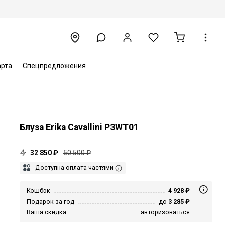
арта
Спецпредложения
Блуза Erika Cavallini P3WT01
32 850 ₽
50 500 ₽
Доступна оплата частями
Кэшбэк
4 928 ₽
Подарок за год
до
3 285 ₽
Ваша скидка
авторизоваться