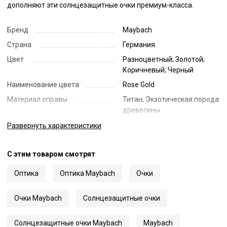
дополняют эти солнцезащитные очки премиум-класса.
Бренд
Maybach
Страна
Германия
Цвет
Разноцветный; Золотой;
Коричневый; Черный
Наименование цвета
Rose Gold
Материал оправы
Титан; Экзотическая порода
древесины
Тип тонировки линз
Градиентные
Развернуть
характеристики
Цвет линз
Коричневый
С этим товаром смотрят
Наименование цвета линз
Brown Gradient
Диаметр линзы
62
Оптика
Оптика Maybach
Очки
Ширина переносицы
17
Длина заушника
Очки Maybach
Солнцезащитные очки
145
Код
35766
Солнцезащитные очки Maybach
Maybach