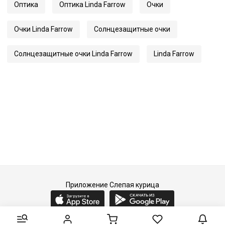
Оптика
Оптика Linda Farrow
Очки
Длина заушника
140
Код
19724
Очки Linda Farrow
Солнцезащитные очки
Артикул
1054
Солнцезащитные очки Linda Farrow
Linda Farrow
Приложение Слепая курица
2015-2026 © Слепая курица - fashion concept store.