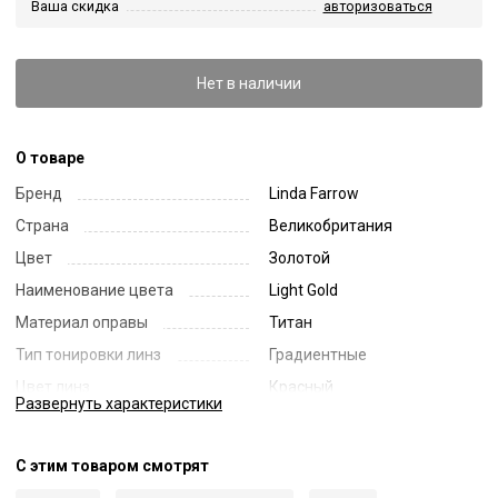
Ваша скидка
авторизоваться
Нет в наличии
О товаре
Бренд
Linda Farrow
Страна
Великобритания
Цвет
Золотой
Наименование цвета
Light Gold
Материал оправы
Титан
Тип тонировки линз
Градиентные
Цвет линз
Красный
Развернуть
характеристики
Наименование цвета линз
Burgundy Gradient
Диаметр линзы
58
С этим товаром смотрят
Ширина переносицы
15